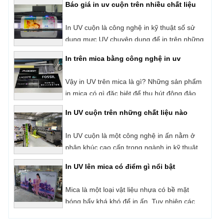
Báo giá in uv cuộn trên nhiều chất liệu
dạng từ bình dân cho đến cao cấp đáp ứng
cho nhu cầu sử dụng khác nhau của người
In UV cuộn là công nghệ in kỹ thuật số sử
dùng như: In băng rôn, banner, bảng hiệu,
dụng mực UV chuyên dụng để in trên những
biển quảng cáo, hộp đèn,...
loại vật liệu có dạng cuộn như: Decal, Hiflex,
In trên mica bằng công nghệ in uv
Backlit Film,
Vậy in UV trên mica là gì? Những sản phẩm
in mica có gì đặc biệt để thu hút đông đảo
người dùng?
In UV cuộn trên những chất liệu nào
In UV cuộn là một công nghệ in ấn nằm ở
phân khúc cao cấp trong ngành in kỹ thuật
số hiện nay. Với cơ chế in phun trực tiếp và
In UV lên mica có điểm gì nổi bật
sấy khô mực ngay lập tức bằng đèn UV.
Những sản phẩm của công nghệ in UV luôn
Mica là một loại vật liệu nhựa có bề mặt
được đánh giá rất cao về chất lượng, tính
bóng bẩy khá khó để in ấn. Tuy nhiên các
thẩm mỹ cũng như độ bền của sản phẩm.
sản phẩm in mica bằng công nghệ in UV