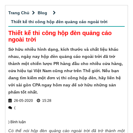
Quy trình dịch vụ Cắt CNC gỗ tphcm
phẳng hiện đại lại đạt chất lượng tốt, bản in
sắc nét, chuẩn màu và lâu phai. Vậy in UV
Trang Chủ
Blog
Quý khách hàng đang tìm kiếm đơn vị
lên mica là gì?
nhận cắt CNC gỗ tphcm uy tín - giá tốt? Sài
Thiết kế thi công hộp đèn quảng cáo ngoài trời
Gòn CPA là đơn vị có hơn 10 năm kinh
Thiết kế thi công hộp đèn quảng cáo
Thi công các loại biển quảng cáo tấm lớn
nghiệm gia công cắt CNC chuyên nghiệp,
ngoài trời
chính xác với vật liệu vô cùng đa dạng cho
Quảng cáo ngoài trời hiện đang là một hình
Sở hữu nhiều hình dạng, kích thước và chất liệu khác
khách hàng tại TPHCM.
thức quảng cáo phổ biến tại Việt Nam cũng
nhau, ngày nay hộp đèn quảng cáo ngoài trời đã trở
như trên toàn thế giới và mang đến hiệu quả
thành một chiến lược PR hàng đầu cho nhiều cửa hàng,
Thi công bảng hiệu alu phổ biến
tuyệt vời cho thương hiệu. Việc lựa chọn đơn
cửa hiệu tại Việt Nam cũng như trên Thế giới. Nếu bạn
vị thi công quảng cáo ngoài trời chuyên
đang tìm kiếm một đơn vị thi công hộp đèn, hãy liên hệ
Nếu bạn cũng muốn tìm hiểu thêm về dịch
nghiệp, uy tín, giá tốt
với sài gòn CPA ngay hôm nay để sở hữu những sản
vụ thi công bảng hiệu alu thì đừng bỏ qua bài
phẩm tốt nhất.
viết này nhé!
Đơn vị thầu thiết kế thi công bảng hiệu
26-05-2020
15:28
(
Công ty Quảng cáo Sài Gòn CPA
chuyên thiết kế thi công bảng hiệu quảng
) Bình luận
cáo cho mọi khách hàng trên toàn quốc. Sản
Có thể nói hộp đèn quảng cáo ngoài trời đã trở thành một
Thi công biển quảng cáo alu tại sao