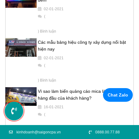
02-01-2021
(
) Bình luận
Các mẫu bảng hiệu công ty xây dựng nổi bật
hiện nay
02-01-2021
(
) Bình luận
Vì sao làm biển quảng cáo mica là sự lựa chọn
Chat Zalo
hàng đầu của khách hàng?
16-01-2021
(
) Bình luận
kinhdoanh@saigoncpa.vn
0888.00.77.88