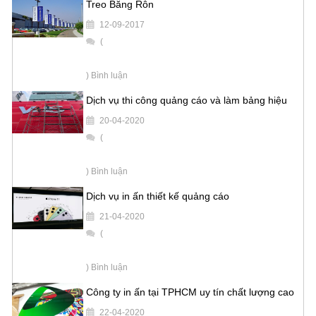
Treo Băng Rôn
12-09-2017
(
) Bình luận
Dịch vụ thi công quảng cáo và làm bảng hiệu
20-04-2020
(
) Bình luận
Dịch vụ in ấn thiết kế quảng cáo
21-04-2020
(
) Bình luận
Công ty in ấn tại TPHCM uy tín chất lượng cao
22-04-2020