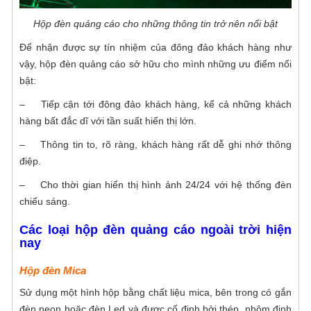
font chữ, mọi hình dáng. Đảm bảo nét cắt
Làm bảng hiệu quảng cáo được đặt ở nơi có
đẹp, tinh xảo với độ chính xác cao cùng báo
Hộp đèn quảng cáo cho những thông tin trở nên nổi bật
thể tiếp cận từ xa, như đường phố, con
giá cắt chữ mica cạnh tranh nhất.
Để nhận được sự tín nhiệm của đông đảo khách hàng như
đường lớn, khu vực công cộng, ga tàu hoặc
In UV là gì? Chất lượng in UV như thế
vậy, hộp đèn quảng cáo sở hữu cho mình những ưu điểm nổi
sân bay.
nào?
bật:
In UV là gì? In UV có lẽ là một công nghệ in
– Tiếp cận tới đông đảo khách hàng, kể cả những khách
không còn xa lạ với những ai hoạt động
hàng bất đắc dĩ với tần suất hiển thị lớn.
trong ngành in quảng cáo. Tuy nhiên nó
In decal dán ngoài trời chống nước
cũng tương đối mới mẻ với những ai mới bắt
– Thông tin to, rõ ràng, khách hàng rất dễ ghi nhớ thông
đầu tìm hiểu về dịch vụ in ấn. Hiện nay, công
điệp.
Tại Sài Gòn CPA chúng tôi nhận cung
nghệ in UV đang trở thành một trong những
– Cho thời gian hiển thị hình ảnh 24/24 với hệ thống đèn
cấp dịch vụ in decal dán ngoài trời để quảng
sự lựa chọn hàng đầu nhờ vào tính ưu việt
chiếu sáng.
cáo, trang trí,...
của nó so với các công nghệ in ấn khác.
Các loại hộp đèn quảng cáo ngoài trời hiện
nay
Hộp đèn Mica
Sử dụng một hình hộp bằng chất liệu mica, bên trong có gắn
đèn neon hoặc đèn Led và được cố định bởi thép, nhôm định