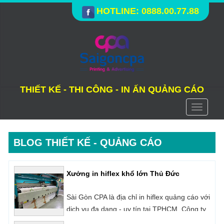
HOTLINE: 0888.00.77.88
THIẾT KẾ - THI CÔNG - IN ẤN QUẢNG CÁO
Toggle
navigati
BLOG THIẾT KẾ - QUẢNG CÁO
Xưởng in hiflex khổ lớn Thủ Đức
Sài Gòn CPA là địa chỉ in hiflex quảng cáo với
dịch vụ đa dạng - uy tín tại TPHCM. Công ty
chúng tôi chuyên in hiflex với vật liệu đa