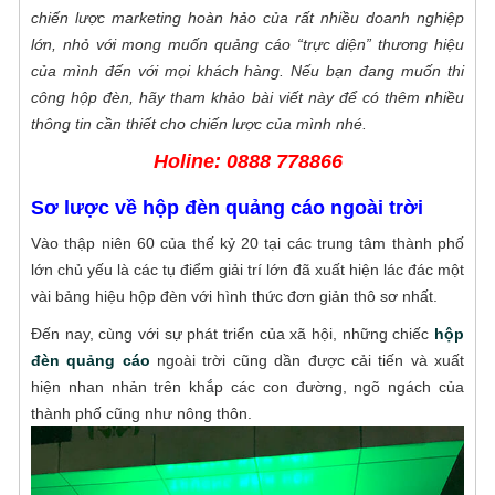
xuất mẫu mã bảng hiệu đa dạng: Bảng hiệu
được ưa chuộng
chiến lược marketing hoàn hảo của rất nhiều doanh nghiệp
in bạt, bảng hiệu đèn led, bảng hiệu chữ nổi,
lớn, nhỏ với mong muốn quảng cáo “trực diện” thương hiệu
thiết kế, sản xuất và thi công biển quảng cáo
bảng hiệu in UV
của mình đến với mọi khách hàng. Nếu bạn đang muốn thi
alu được ưa chuộng cho cửa hàng, shop thời
công hộp đèn, hãy tham khảo bài viết này để có thêm nhiều
trang, công ty, ngân hàng, nhà mẫu dự án
Gia công CNC gỗ tphcm chi tiết - chính
thông tin cần thiết cho chiến lược của mình nhé.
bất động sản, khu biệt thự,...Sài Gòn CPA với
xác - chất lượng cao
đội ngũ kỹ thuật viên và thợ quảng cáo lành
Holine: 0888 778866
Sài Gòn CPA chuyên cung cấp dịch vụ gia
nghề với hơn 10 năm kinh nghiệm
công cnc gỗ tphcm. Bằng kinh nghiệm cũng
Sơ lược về hộp đèn quảng cáo ngoài trời
như những ưu thế vượt trội về con người và
Gia công cắt gỗ theo yêu cầu với công
Vào thập niên 60 của thế kỷ 20 tại các trung tâm thành phố
máy móc hiện đại. Chúng tôi tự hào là địa chỉ
nghệ tự động hóa
lớn chủ yếu là các tụ điểm giải trí lớn đã xuất hiện lác đác một
cắt CNC gỗ theo yêu cầu của mọi khách
Nhằm mang đến sự tiện lợi hơn, cùng những
vài bảng hiệu hộp đèn với hình thức đơn giản thô sơ nhất.
hàng. Mang đến những sản phẩm đẹp, chất
sản phẩm chất lượng cao cho quý khách
lượng cùng độ chính xác hoàn hảo.
Đến nay, cùng với sự phát triển của xã hội, những chiếc
hộp
hàng. Công ty Quảng cáo Sài Gòn CPA triển
Cắt CNC gỗ công nghiệp chính xác - giá
đèn quảng cáo
ngoài trời cũng dần được cải tiến và xuất
khai cung cấp dịch vụ gia công cắt gỗ theo
tốt nhất tại TPHCM
hiện nhan nhản trên khắp các con đường, ngõ ngách của
yêu cầu tự động hóa hiện đại với mức giá tốt
Cắt CNC gỗ công nghiệp ở đâu chuyên
thành phố cũng như nông thôn.
nhất thị trường hiện nay. Chi tiết dịch vụ mời
nghiệp, chính xác, mẫu mã đẹp mắt với giá
bạn cùng tham khảo những thông tin sau
thành tốt? Quý khách hàng có yêu cầu cắt
đây nhé!
Địa chỉ nhận cắt chữ mica giá rẻ - lấy liền
gỗ hãy liên hệ ngay với Quảng cáo Sài Gòn