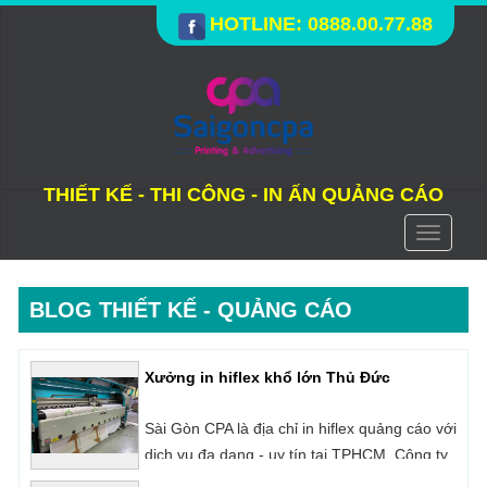
HOTLINE: 0888.00.77.88
THIẾT KẾ - THI CÔNG - IN ẤN QUẢNG CÁO
Toggle
navigati
BLOG THIẾT KẾ - QUẢNG CÁO
Báo giá in uv cuộn trên nhiều chất liệu
In UV cuộn là công nghệ in kỹ thuật số sử
dụng mực UV chuyên dụng để in trên những
loại vật liệu có dạng cuộn như: Decal, Hiflex,