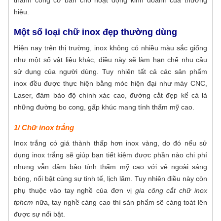
thành công cơ bản cho hoạt động kinh doanh của thương
hiệu.
Một số loại chữ inox đẹp thường dùng
Hiện nay trên thị trường, inox không có nhiều màu sắc giống
như một số vật liệu khác, điều này sẽ làm hạn chế nhu cầu
sử dụng của người dùng.
Tuy nhiên
tất cả các sản phẩm
inox đều được thực hiện bằng móc hiện đại như máy CNC,
Laser, đảm bảo độ chính xác cao, đường cắt đẹp kể cả là
những đường bo cong, gấp khúc mang tính thẩm mỹ cao.
1/ Chữ inox trắng
Inox trắng có giá thành thấp hơn inox vàng, do đó nếu sử
dụng inox trắng sẽ giúp bạn tiết kiệm được phần nào chi phí
nhưng vẫn đảm bảo tính thẩm mỹ cao với vẻ ngoài sáng
bóng, nổi bật cùng sự tinh tế, lịch lãm. Tuy nhiên điều này còn
phụ thuộc vào tay nghề của đơn vị
gia công cắt chữ inox
tphcm
nữa, tay nghề càng cao thì sản phẩm sẽ càng toát lên
được sự nổi bật.