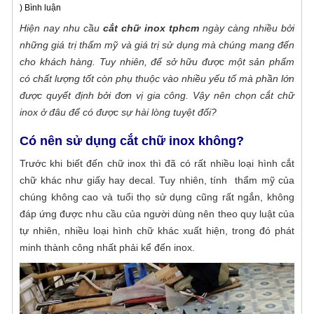
bất động sản, khu biệt thự,...Sài Gòn CPA với
) Bình luận
xác - chất lượng cao
đội ngũ kỹ thuật viên và thợ quảng cáo lành
Hiện nay nhu cầu
Sài Gòn CPA chuyên cung cấp dịch vụ gia
cắt chữ inox tphcm
ngày càng nhiều bởi
nghề với hơn 10 năm kinh nghiệm
những giá trị thẩm mỹ và giá trị sử dụng mà chúng mang đến
công cnc gỗ tphcm. Bằng kinh nghiệm cũng
cho khách hàng. Tuy nhiên, để sở hữu được một sản phẩm
như những ưu thế vượt trội về con người và
Gia công cắt gỗ theo yêu cầu với công
có chất lượng tốt còn phụ thuộc vào nhiều yếu tố mà phần lớn
máy móc hiện đại. Chúng tôi tự hào là địa chỉ
nghệ tự động hóa
được quyết định bởi đơn vị gia công. Vậy nên chọn cắt chữ
cắt CNC gỗ theo yêu cầu của mọi khách
Nhằm mang đến sự tiện lợi hơn, cùng những
inox ở đâu để có được sự hài lòng tuyệt đối?
hàng. Mang đến những sản phẩm đẹp, chất
sản phẩm chất lượng cao cho quý khách
lượng cùng độ chính xác hoàn hảo.
hàng. Công ty Quảng cáo Sài Gòn CPA triển
Có nên sử dụng cắt chữ inox không?
Cắt CNC gỗ công nghiệp chính xác - giá
khai cung cấp dịch vụ gia công cắt gỗ theo
Trước khi biết đến chữ inox thì đã có rất nhiều loại hình cắt
tốt nhất tại TPHCM
yêu cầu tự động hóa hiện đại với mức giá tốt
chữ khác như giấy hay decal. Tuy nhiên, tính thẩm mỹ của
Cắt CNC gỗ công nghiệp ở đâu chuyên
nhất thị trường hiện nay. Chi tiết dịch vụ mời
chúng không cao và tuổi thọ sử dụng cũng rất ngắn, không
nghiệp, chính xác, mẫu mã đẹp mắt với giá
bạn cùng tham khảo những thông tin sau
đáp ứng được nhu cầu của người dùng nên theo quy luật của
thành tốt? Quý khách hàng có yêu cầu cắt
đây nhé!
Địa chỉ nhận cắt chữ mica giá rẻ - lấy liền
tự nhiên, nhiều loại hình chữ khác xuất hiện, trong đó phát
gỗ hãy liên hệ ngay với Quảng cáo Sài Gòn
tại TPHCM
minh thành công nhất phải kể đến inox.
CPA. Chúng tôi là đơn vị có hơn 10 năm kinh
Khách hàng có yêu cầu cắt chữ mica theo
nghiệm gia công cắt CNC gỗ, alu, formex,
yêu cầu với chất lượng tốt, giá rẻ liên hệ
pima,... chuyên nghiệp ,chất lượng với mức
ngay với Quảng cáo Sài Gòn CPA. Chúng tôi
giá cạnh tranh hợp lý cho mọi khách hàng tại
Đơn vị cắt mica theo yêu cầu Bình Thạnh
là xưởng gia công CNC chuyên nhận cắt chữ