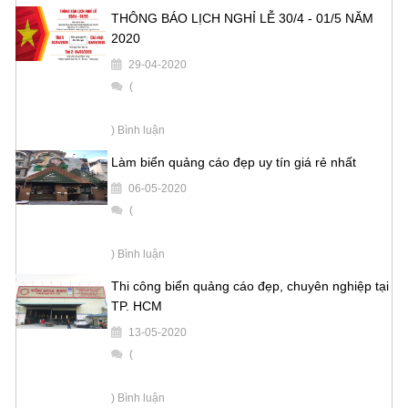
THÔNG BÁO LỊCH NGHỈ LỄ 30/4 - 01/5 NĂM
2020
29-04-2020
(
) Bình luận
Làm biển quảng cáo đẹp uy tín giá rẻ nhất
06-05-2020
(
) Bình luận
Thi công biển quảng cáo đẹp, chuyên nghiệp tại
TP. HCM
13-05-2020
(
) Bình luận