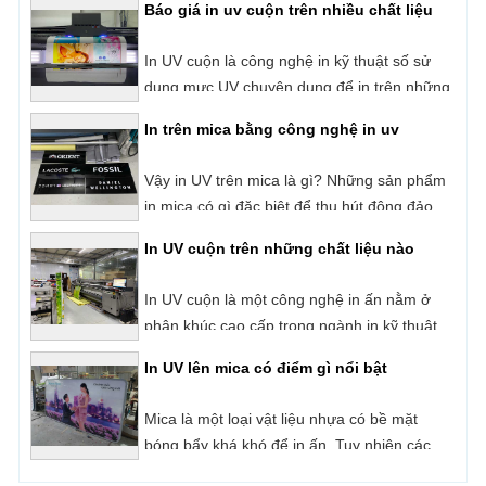
In trên mica bằng công nghệ in uv
Backlit Film,
Vậy in UV trên mica là gì? Những sản phẩm
in mica có gì đặc biệt để thu hút đông đảo
người dùng?
In UV cuộn trên những chất liệu nào
In UV cuộn là một công nghệ in ấn nằm ở
phân khúc cao cấp trong ngành in kỹ thuật
số hiện nay. Với cơ chế in phun trực tiếp và
In UV lên mica có điểm gì nổi bật
sấy khô mực ngay lập tức bằng đèn UV.
Những sản phẩm của công nghệ in UV luôn
Mica là một loại vật liệu nhựa có bề mặt
được đánh giá rất cao về chất lượng, tính
bóng bẩy khá khó để in ấn. Tuy nhiên các
thẩm mỹ cũng như độ bền của sản phẩm.
sản phẩm in mica bằng công nghệ in UV
Quy trình dịch vụ Cắt CNC gỗ tphcm
phẳng hiện đại lại đạt chất lượng tốt, bản in
sắc nét, chuẩn màu và lâu phai. Vậy in UV
Quý khách hàng đang tìm kiếm đơn vị
lên mica là gì?
nhận cắt CNC gỗ tphcm uy tín - giá tốt? Sài
Gòn CPA là đơn vị có hơn 10 năm kinh