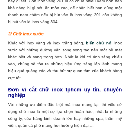
hay gỉ sét. Còn inox vàng 201 vì có chứa nhiều kẽm hơn nên
khả năng bị gỉ sét, ăn mòn cao, để nhận biết bạn dùng một
thanh nam châm nếu bị hút vào là inox vàng 201 còn không
bị hút vào là inox vàng 304.
3/ Chữ inox xước
Khác với inox vàng và inox trắng bóng,
biển chữ nổi
inox
xước với những đường vân song song tạo nên một bề mặt
khác biệt và sang trọng hơn. Nhất là khi có ánh sáng chiếu
vào, chúng sẽ tỏa ra những hiệu ứng sáng lấp lánh mang
hiệu quả quảng cáo và thu hút sự quan tâm của khách hàng
cực tốt.
Đơn vị cắt chữ inox tphcm uy tín, chuyên
nghiệp
Với những ưu điểm đặc biệt mà inox mang lại, thì việc sử
dụng chữ inox là một sự lựa chọn hoàn hảo, nhất là những
công ty, cửa hàng kinh doanh lớn hay những spa, thẩm mỹ
viện, quán cà phê mang hơi hướng hiện đại,…