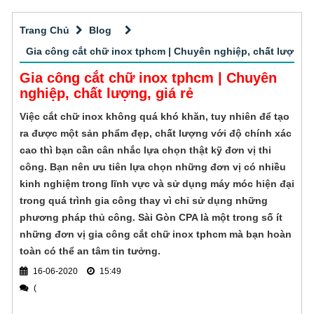
Thi công các loại biển quảng cáo tấm lớn
nghiệm gia công cắt CNC chuyên nghiệp,
chính xác với vật liệu vô cùng đa dạng cho
Trang Chủ
Blog
Quảng cáo ngoài trời hiện đang là một hình
khách hàng tại TPHCM.
thức quảng cáo phổ biến tại Việt Nam cũng
Gia công cắt chữ inox tphcm | Chuyên nghiệp, chất lượng, g
như trên toàn thế giới và mang đến hiệu quả
Gia công cắt chữ inox tphcm | Chuyên
Thi công bảng hiệu alu phổ biến
tuyệt vời cho thương hiệu. Việc lựa chọn đơn
nghiệp, chất lượng, giá rẻ
vị thi công quảng cáo ngoài trời chuyên
Nếu bạn cũng muốn tìm hiểu thêm về dịch
Việc cắt chữ inox không quá khó khăn, tuy nhiên để tạo
nghiệp, uy tín, giá tốt
vụ thi công bảng hiệu alu thì đừng bỏ qua bài
ra được một sản phẩm đẹp, chất lượng với độ chính xác
viết này nhé!
cao thì bạn cần cân nhắc lựa chọn thật kỹ đơn vị thi
Đơn vị thầu thiết kế thi công bảng hiệu
công. Bạn nên ưu tiên lựa chọn những đơn vị có nhiều
kinh nghiệm trong lĩnh vực và sử dụng máy móc hiện đại
Công ty Quảng cáo Sài Gòn CPA
trong quá trình gia công thay vì chỉ sử dụng những
chuyên thiết kế thi công bảng hiệu quảng
phương pháp thủ công. Sài Gòn CPA là một trong số ít
cáo cho mọi khách hàng trên toàn quốc. Sản
Thi công biển quảng cáo alu tại sao
những đơn vị gia công cắt chữ inox tphcm mà bạn hoàn
xuất mẫu mã bảng hiệu đa dạng: Bảng hiệu
được ưa chuộng
toàn có thể an tâm tin tưởng.
in bạt, bảng hiệu đèn led, bảng hiệu chữ nổi,
thiết kế, sản xuất và thi công biển quảng cáo
16-06-2020
bảng hiệu in UV
15:49
alu được ưa chuộng cho cửa hàng, shop thời
(
trang, công ty, ngân hàng, nhà mẫu dự án
Gia công CNC gỗ tphcm chi tiết - chính