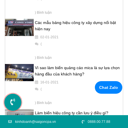
) Bình luận
Các mẫu bảng hiệu công ty xây dựng nổi bật
hiện nay
02-01-2021
(
) Bình luận
Vì sao làm biển quảng cáo mica là sự lựa chọn
hàng đầu của khách hàng?
16-01-2021
Chat Zalo
(
) Bình luận
Làm biển hiệu công ty cần lưu ý điều gì?
19-01-2021
kinhdoanh@saigoncpa.vn
0888.00.77.88