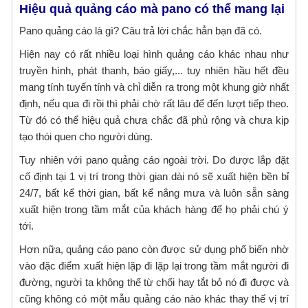
Hiệu quả quảng cáo mà pano có thể mang lại
Pano quảng cáo là gì? Câu trả lời chắc hẳn bạn đã có.
Hiện nay có rất nhiều loại hình quảng cáo khác nhau như
truyền hình, phát thanh, báo giấy,... tuy nhiên hầu hết đều
mang tính tuyến tính và chỉ diễn ra trong một khung giờ nhất
định, nếu qua đi rồi thì phải chờ rất lâu để đến lượt tiếp theo.
Từ đó có thể hiệu quả chưa chắc đã phủ rộng và chưa kịp
tạo thói quen cho người dùng.
Tuy nhiên với pano quảng cáo ngoài trời. Do được lắp đặt
cố định tại 1 vị trí trong thời gian dài nó sẽ xuất hiện bền bỉ
24/7, bất kể thời gian, bất kể nắng mưa và luôn sẵn sàng
xuất hiện trong tầm mắt của khách hàng để họ phải chú ý
tới.
Hơn nữa, quảng cáo pano còn được sử dụng phổ biến nhờ
vào đặc điểm xuất hiện lặp đi lặp lại trong tầm mắt người đi
đường, người ta không thể từ chối hay tắt bỏ nó đi được và
cũng không có một mẫu quảng cáo nào khác thay thế vị trí