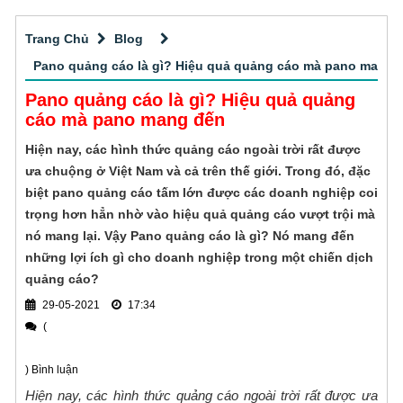
Thi công các loại biển quảng cáo tấm lớn
nghiệm gia công cắt CNC chuyên nghiệp,
chính xác với vật liệu vô cùng đa dạng cho
Trang Chủ
Blog
Quảng cáo ngoài trời hiện đang là một hình
khách hàng tại TPHCM.
thức quảng cáo phổ biến tại Việt Nam cũng
Pano quảng cáo là gì? Hiệu quả quảng cáo mà pano mang 
như trên toàn thế giới và mang đến hiệu quả
Pano quảng cáo là gì? Hiệu quả quảng
Thi công bảng hiệu alu phổ biến
tuyệt vời cho thương hiệu. Việc lựa chọn đơn
cáo mà pano mang đến
vị thi công quảng cáo ngoài trời chuyên
Nếu bạn cũng muốn tìm hiểu thêm về dịch
Hiện nay, các hình thức quảng cáo ngoài trời rất được
nghiệp, uy tín, giá tốt
vụ thi công bảng hiệu alu thì đừng bỏ qua bài
ưa chuộng ở Việt Nam và cả trên thế giới. Trong đó, đặc
viết này nhé!
biệt pano quảng cáo tấm lớn được các doanh nghiệp coi
Đơn vị thầu thiết kế thi công bảng hiệu
trọng hơn hẳn nhờ vào hiệu quả quảng cáo vượt trội mà
nó mang lại. Vậy Pano quảng cáo là gì? Nó mang đến
Công ty Quảng cáo Sài Gòn CPA
những lợi ích gì cho doanh nghiệp trong một chiến dịch
chuyên thiết kế thi công bảng hiệu quảng
quảng cáo?
cáo cho mọi khách hàng trên toàn quốc. Sản
Thi công biển quảng cáo alu tại sao
29-05-2021
xuất mẫu mã bảng hiệu đa dạng: Bảng hiệu
17:34
được ưa chuộng
(
in bạt, bảng hiệu đèn led, bảng hiệu chữ nổi,
thiết kế, sản xuất và thi công biển quảng cáo
bảng hiệu in UV
alu được ưa chuộng cho cửa hàng, shop thời
) Bình luận
trang, công ty, ngân hàng, nhà mẫu dự án
Hiện nay, các hình thức quảng cáo ngoài trời rất được ưa
Gia công CNC gỗ tphcm chi tiết - chính