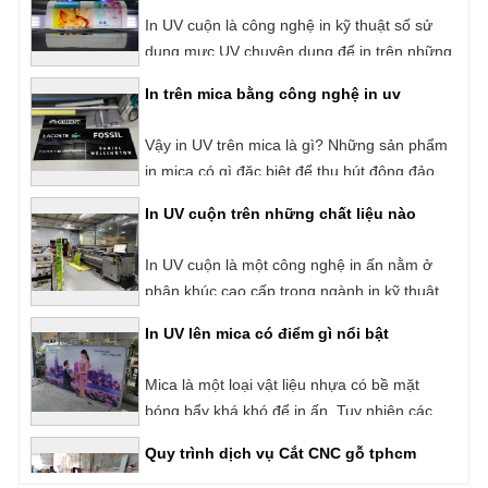
In trên mica bằng công nghệ in uv
Backlit Film,
Vậy in UV trên mica là gì? Những sản phẩm
in mica có gì đặc biệt để thu hút đông đảo
người dùng?
In UV cuộn trên những chất liệu nào
In UV cuộn là một công nghệ in ấn nằm ở
phân khúc cao cấp trong ngành in kỹ thuật
số hiện nay. Với cơ chế in phun trực tiếp và
In UV lên mica có điểm gì nổi bật
sấy khô mực ngay lập tức bằng đèn UV.
Những sản phẩm của công nghệ in UV luôn
Mica là một loại vật liệu nhựa có bề mặt
được đánh giá rất cao về chất lượng, tính
bóng bẩy khá khó để in ấn. Tuy nhiên các
thẩm mỹ cũng như độ bền của sản phẩm.
sản phẩm in mica bằng công nghệ in UV
Quy trình dịch vụ Cắt CNC gỗ tphcm
phẳng hiện đại lại đạt chất lượng tốt, bản in
sắc nét, chuẩn màu và lâu phai. Vậy in UV
Quý khách hàng đang tìm kiếm đơn vị
lên mica là gì?
nhận cắt CNC gỗ tphcm uy tín - giá tốt? Sài
Gòn CPA là đơn vị có hơn 10 năm kinh