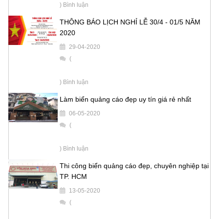
) Bình luận
THÔNG BÁO LỊCH NGHỈ LỄ 30/4 - 01/5 NĂM
2020
29-04-2020
(
) Bình luận
Làm biển quảng cáo đẹp uy tín giá rẻ nhất
06-05-2020
(
) Bình luận
Thi công biển quảng cáo đẹp, chuyên nghiệp tại
TP. HCM
13-05-2020
(