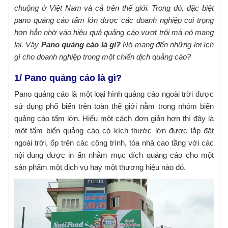
bất động sản, khu biệt thự,...Sài Gòn CPA với
xác - chất lượng cao
chuộng ở Việt Nam và cả trên thế giới. Trong đó, đặc biệt
đội ngũ kỹ thuật viên và thợ quảng cáo lành
pano quảng cáo tấm lớn được các doanh nghiệp coi trọng
Sài Gòn CPA chuyên cung cấp dịch vụ gia
nghề với hơn 10 năm kinh nghiệm
hơn hẳn nhờ vào hiệu quả quảng cáo vượt trội mà nó mang
công cnc gỗ tphcm. Bằng kinh nghiệm cũng
lại. Vậy
Pano quảng cáo là gì?
Nó mang đến những lợi ích
như những ưu thế vượt trội về con người và
Gia công cắt gỗ theo yêu cầu với công
gì cho doanh nghiệp trong một chiến dịch quảng cáo?
máy móc hiện đại. Chúng tôi tự hào là địa chỉ
nghệ tự động hóa
cắt CNC gỗ theo yêu cầu của mọi khách
Nhằm mang đến sự tiện lợi hơn, cùng những
1/ Pano quảng cáo là gì?
hàng. Mang đến những sản phẩm đẹp, chất
sản phẩm chất lượng cao cho quý khách
Pano quảng cáo là một loại hình quảng cáo ngoài trời được
lượng cùng độ chính xác hoàn hảo.
hàng. Công ty Quảng cáo Sài Gòn CPA triển
sử dụng phổ biến trên toàn thế giới nằm trong nhóm biển
Cắt CNC gỗ công nghiệp chính xác - giá
khai cung cấp dịch vụ gia công cắt gỗ theo
quảng cáo tấm lớn. Hiểu một cách đơn giản hơn thì đây là
tốt nhất tại TPHCM
yêu cầu tự động hóa hiện đại với mức giá tốt
một tấm biển quảng cáo có kích thước lớn được lắp đặt
Cắt CNC gỗ công nghiệp ở đâu chuyên
nhất thị trường hiện nay. Chi tiết dịch vụ mời
ngoài trời, ốp trên các công trình, tòa nhà cao tầng với các
nghiệp, chính xác, mẫu mã đẹp mắt với giá
bạn cùng tham khảo những thông tin sau
nội dung được in ấn nhằm mục đích quảng cáo cho một
thành tốt? Quý khách hàng có yêu cầu cắt
đây nhé!
Địa chỉ nhận cắt chữ mica giá rẻ - lấy liền
sản phẩm một dịch vụ hay một thương hiệu nào đó.
gỗ hãy liên hệ ngay với Quảng cáo Sài Gòn
tại TPHCM
CPA. Chúng tôi là đơn vị có hơn 10 năm kinh
Khách hàng có yêu cầu cắt chữ mica theo
nghiệm gia công cắt CNC gỗ, alu, formex,
yêu cầu với chất lượng tốt, giá rẻ liên hệ
pima,... chuyên nghiệp ,chất lượng với mức
ngay với Quảng cáo Sài Gòn CPA. Chúng tôi
giá cạnh tranh hợp lý cho mọi khách hàng tại
Đơn vị cắt mica theo yêu cầu Bình Thạnh
là xưởng gia công CNC chuyên nhận cắt chữ