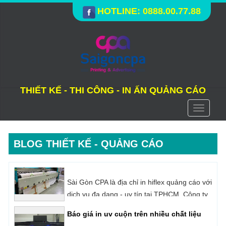
HOTLINE: 0888.00.77.88
THIẾT KẾ - THI CÔNG - IN ẤN QUẢNG CÁO
Toggle
navigati
BLOG THIẾT KẾ - QUẢNG CÁO
Báo giá in uv cuộn trên nhiều chất liệu
In UV cuộn là công nghệ in kỹ thuật số sử
dụng mực UV chuyên dụng để in trên những
loại vật liệu có dạng cuộn như: Decal, Hiflex,