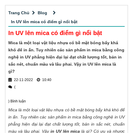
Quy trình dịch vụ Cắt CNC gỗ tphcm
phẳng hiện đại lại đạt chất lượng tốt, bản in
sắc nét, chuẩn màu và lâu phai. Vậy in UV
Trang Chủ
Blog
Quý khách hàng đang tìm kiếm đơn vị
lên mica là gì?
nhận cắt CNC gỗ tphcm uy tín - giá tốt? Sài
In UV lên mica có điểm gì nổi bật
Gòn CPA là đơn vị có hơn 10 năm kinh
In UV lên mica có điểm gì nổi bật
Thi công các loại biển quảng cáo tấm lớn
nghiệm gia công cắt CNC chuyên nghiệp,
Mica là một loại vật liệu nhựa có bề mặt bóng bẩy khá
chính xác với vật liệu vô cùng đa dạng cho
Quảng cáo ngoài trời hiện đang là một hình
khó để in ấn. Tuy nhiên các sản phẩm in mica bằng công
khách hàng tại TPHCM.
thức quảng cáo phổ biến tại Việt Nam cũng
nghệ in UV phẳng hiện đại lại đạt chất lượng tốt, bản in
như trên toàn thế giới và mang đến hiệu quả
sắc nét, chuẩn màu và lâu phai. Vậy in UV lên mica là
Thi công bảng hiệu alu phổ biến
tuyệt vời cho thương hiệu. Việc lựa chọn đơn
gì?
vị thi công quảng cáo ngoài trời chuyên
Nếu bạn cũng muốn tìm hiểu thêm về dịch
22-11-2022
10:40
nghiệp, uy tín, giá tốt
vụ thi công bảng hiệu alu thì đừng bỏ qua bài
(
viết này nhé!
Đơn vị thầu thiết kế thi công bảng hiệu
) Bình luận
Mica là một loại vật liệu nhựa có bề mặt bóng bẩy khá khó để
Công ty Quảng cáo Sài Gòn CPA
in ấn. Tuy nhiên các sản phẩm in mica bằng công nghệ in UV
chuyên thiết kế thi công bảng hiệu quảng
phẳng hiện đại lại đạt chất lượng tốt, bản in sắc nét, chuẩn
cáo cho mọi khách hàng trên toàn quốc. Sản
Thi công biển quảng cáo alu tại sao
màu và lâu phai. Vậy
in UV lên mica
là gì? Có ưu và nhược