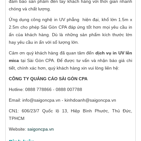
đảm bảo sản phẩm đến tay khách hàng với thời gian nhanh
chóng và chất lượng.
Ứng dụng công nghệ in UV phẳng hiện đại, khổ lớn 1.5m x
2.5m cho phép Sài Gòn CPA đáp ứng tốt hơn mọi yêu cầu in
ấn của khách hàng. Dù là những sản phẩm kích thước lớn
hay yêu cầu in ấn với số lượng lớn.
Cảm ơn quý khách hàng đã quan tâm đến
dịch vụ in UV lên
mica
tại Sài Gòn CPA. Để được tư vấn và nhận báo giá chi
tiết, chính xác hơn, quý khách hàng xin vui lòng liên hệ:
CÔNG TY QUẢNG CÁO SÀI GÒN CPA
Hotline: 0888 778866 - 0888 007788
Email: info@saigoncpa.vn - kinhdoanh@saigoncpa.vn
CN1: 606/23/7 Quốc lộ 13, Hiệp Bình Phước, Thủ Đức,
TPHCM
Website:
saigoncpa.vn