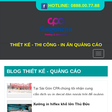
HOTLINE: 0888.00.77.88
THIẾT KẾ - THI CÔNG - IN ẤN QUẢNG CÁO
Toggle
navigati
BLOG THIẾT KẾ - QUẢNG CÁO
Xưởng in hiflex khổ lớn Thủ Đức
Sài Gòn CPA là địa chỉ in hiflex quảng cáo với
dịch vụ đa dạng - uy tín tại TPHCM. Công ty
chúng tôi chuyên in hiflex với vật liệu đa