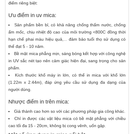
điểm riêng biệt:
font chữ, mọi hình dáng. Đảm bảo nét cắt
Làm bảng hiệu quảng cáo được đặt ở nơi có
đẹp, tinh xảo với độ chính xác cao cùng báo
thể tiếp cận từ xa, như đường phố, con
Ưu điểm in uv mica:
giá cắt chữ mica cạnh tranh nhất.
đường lớn, khu vực công cộng, ga tàu hoặc
Sản phẩm bền bỉ, có khả năng chống thấm nước, chống
In UV là gì? Chất lượng in UV như thế
sân bay.
ẩm mốc, chịu nhiệt độ cao của môi trường <800C đồng thời
nào?
hạn chế phai màu hiệu quả,... đảm bảo tuổi thọ sử dụng có
In UV là gì? In UV có lẽ là một công nghệ in
thể đạt 5 - 10 năm.
không còn xa lạ với những ai hoạt động
Bề mặt mica phẳng mịn, sáng bóng kết hợp với công nghệ
trong ngành in quảng cáo. Tuy nhiên nó
In decal dán ngoài trời chống nước
in UV sắc nét tạo nên cảm giác hiện đại, sang trọng cho sản
cũng tương đối mới mẻ với những ai mới bắt
phẩm.
đầu tìm hiểu về dịch vụ in ấn. Hiện nay, công
Tại Sài Gòn CPA chúng tôi nhận cung
Kích thước khổ máy in lớn, có thể in mica với khổ lớn
nghệ in UV đang trở thành một trong những
cấp dịch vụ in decal dán ngoài trời để quảng
(1.22m x 2.44m), đáp ứng yêu cầu sử dụng đa dạng của
sự lựa chọn hàng đầu nhờ vào tính ưu việt
cáo, trang trí,...
người dùng.
của nó so với các công nghệ in ấn khác.
Nhược điểm in trên mica:
Giá thành cao hơn so với các phương pháp gia công khác.
Chỉ in được các vật liệu mica có bề mặt phẳng với chiều
cao tối đa 15 - 20cm, không bị cong vênh, uốn gập.