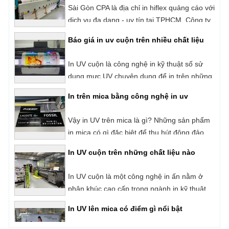
Báo giá in uv cuộn trên nhiều chất liệu
dạng từ bình dân cho đến cao cấp đáp ứng
cho nhu cầu sử dụng khác nhau của người
In UV cuộn là công nghệ in kỹ thuật số sử
dùng như: In băng rôn, banner, bảng hiệu,
dụng mực UV chuyên dụng để in trên những
biển quảng cáo, hộp đèn,...
loại vật liệu có dạng cuộn như: Decal, Hiflex,
In trên mica bằng công nghệ in uv
Backlit Film,
Vậy in UV trên mica là gì? Những sản phẩm
in mica có gì đặc biệt để thu hút đông đảo
người dùng?
In UV cuộn trên những chất liệu nào
In UV cuộn là một công nghệ in ấn nằm ở
phân khúc cao cấp trong ngành in kỹ thuật
số hiện nay. Với cơ chế in phun trực tiếp và
In UV lên mica có điểm gì nổi bật
sấy khô mực ngay lập tức bằng đèn UV.
Những sản phẩm của công nghệ in UV luôn
Mica là một loại vật liệu nhựa có bề mặt
được đánh giá rất cao về chất lượng, tính
bóng bẩy khá khó để in ấn. Tuy nhiên các
thẩm mỹ cũng như độ bền của sản phẩm.
sản phẩm in mica bằng công nghệ in UV