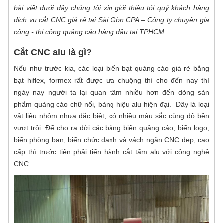
bất động sản, khu biệt thự,...Sài Gòn CPA với
xác - chất lượng cao
bài viết dưới đây chúng tôi xin giới thiệu tới quý khách hàng
đội ngũ kỹ thuật viên và thợ quảng cáo lành
dịch vụ cắt CNC giá rẻ tại Sài Gòn CPA – Công ty chuyên gia
Sài Gòn CPA chuyên cung cấp dịch vụ gia
nghề với hơn 10 năm kinh nghiệm
công - thi công quảng cáo hàng đầu tại TPHCM.
công cnc gỗ tphcm. Bằng kinh nghiệm cũng
như những ưu thế vượt trội về con người và
Cắt CNC alu là gì?
Gia công cắt gỗ theo yêu cầu với công
máy móc hiện đại. Chúng tôi tự hào là địa chỉ
nghệ tự động hóa
cắt CNC gỗ theo yêu cầu của mọi khách
Nếu như trước kia, các loại biển bạt quảng cáo giá rẻ bằng
Nhằm mang đến sự tiện lợi hơn, cùng những
hàng. Mang đến những sản phẩm đẹp, chất
bạt hiflex, formex rất được ưa chuộng thì cho đến nay thì
sản phẩm chất lượng cao cho quý khách
lượng cùng độ chính xác hoàn hảo.
ngày nay người ta lại quan tâm nhiều hơn đến dòng sản
hàng. Công ty Quảng cáo Sài Gòn CPA triển
phẩm quảng cáo chữ nổi, bảng hiệu alu hiện đại. Đây là loại
Cắt CNC gỗ công nghiệp chính xác - giá
khai cung cấp dịch vụ gia công cắt gỗ theo
vật liệu nhôm nhựa đặc biệt, có nhiều màu sắc cùng độ bền
tốt nhất tại TPHCM
yêu cầu tự động hóa hiện đại với mức giá tốt
vượt trội. Để cho ra đời các bảng biển quảng cáo, biển logo,
Cắt CNC gỗ công nghiệp ở đâu chuyên
nhất thị trường hiện nay. Chi tiết dịch vụ mời
biển phòng ban, biển chức danh và vách ngăn CNC đẹp, cao
nghiệp, chính xác, mẫu mã đẹp mắt với giá
bạn cùng tham khảo những thông tin sau
cấp thì trước tiên phải tiến hành cắt tấm alu với công nghệ
thành tốt? Quý khách hàng có yêu cầu cắt
đây nhé!
Địa chỉ nhận cắt chữ mica giá rẻ - lấy liền
CNC.
gỗ hãy liên hệ ngay với Quảng cáo Sài Gòn
tại TPHCM
CPA. Chúng tôi là đơn vị có hơn 10 năm kinh
Khách hàng có yêu cầu cắt chữ mica theo
nghiệm gia công cắt CNC gỗ, alu, formex,
yêu cầu với chất lượng tốt, giá rẻ liên hệ
pima,... chuyên nghiệp ,chất lượng với mức
ngay với Quảng cáo Sài Gòn CPA. Chúng tôi
giá cạnh tranh hợp lý cho mọi khách hàng tại
Đơn vị cắt mica theo yêu cầu Bình Thạnh
là xưởng gia công CNC chuyên nhận cắt chữ