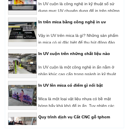
In trên mica bằng công nghệ in uv
Backlit Film,
Vậy in UV trên mica là gì? Những sản phẩm
in mica có gì đặc biệt để thu hút đông đảo
người dùng?
In UV cuộn trên những chất liệu nào
In UV cuộn là một công nghệ in ấn nằm ở
phân khúc cao cấp trong ngành in kỹ thuật
số hiện nay. Với cơ chế in phun trực tiếp và
In UV lên mica có điểm gì nổi bật
sấy khô mực ngay lập tức bằng đèn UV.
Những sản phẩm của công nghệ in UV luôn
Mica là một loại vật liệu nhựa có bề mặt
được đánh giá rất cao về chất lượng, tính
bóng bẩy khá khó để in ấn. Tuy nhiên các
thẩm mỹ cũng như độ bền của sản phẩm.
sản phẩm in mica bằng công nghệ in UV
Quy trình dịch vụ Cắt CNC gỗ tphcm
phẳng hiện đại lại đạt chất lượng tốt, bản in
sắc nét, chuẩn màu và lâu phai. Vậy in UV
Quý khách hàng đang tìm kiếm đơn vị
lên mica là gì?
nhận cắt CNC gỗ tphcm uy tín - giá tốt? Sài
Gòn CPA là đơn vị có hơn 10 năm kinh