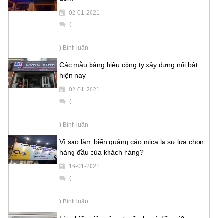
02-01-2021
(
) Bình luận
Các mẫu bảng hiệu công ty xây dựng nổi bật
hiện nay
02-01-2021
(
) Bình luận
Vì sao làm biển quảng cáo mica là sự lựa chọn
hàng đầu của khách hàng?
16-01-2021
(
) Bình luận