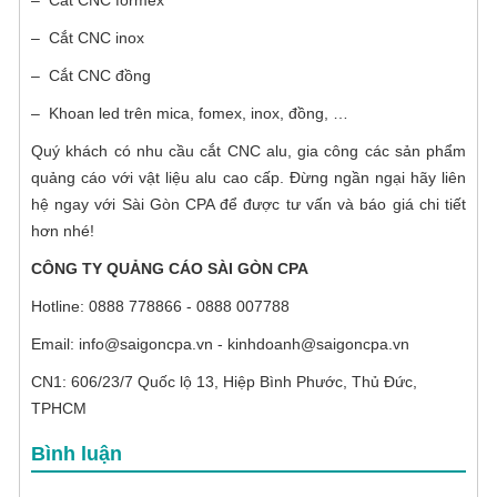
– Cắt CNC formex
– Cắt CNC inox
– Cắt CNC đồng
– Khoan led trên mica, fomex, inox, đồng, …
Quý khách có nhu cầu cắt CNC alu, gia công các sản phẩm
quảng cáo với vật liệu alu cao cấp. Đừng ngần ngại hãy liên
hệ ngay với Sài Gòn CPA để được tư vấn và báo giá chi tiết
hơn nhé!
CÔNG TY QUẢNG CÁO SÀI GÒN CPA
Hotline: 0888 778866 - 0888 007788
Email: info@saigoncpa.vn - kinhdoanh@saigoncpa.vn
CN1: 606/23/7 Quốc lộ 13, Hiệp Bình Phước, Thủ Đức,
TPHCM
Bình luận