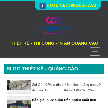
HOTLINE: 0888.00.77.88
THIẾT KẾ - THI CÔNG - IN ẤN QUẢNG CÁO
Toggle
navigati
BLOG THIẾT KẾ - QUẢNG CÁO
Báo giá in uv cuộn trên nhiều chất liệu
In UV cuộn là công nghệ in kỹ thuật số sử
dụng mực UV chuyên dụng để in trên những
loại vật liệu có dạng cuộn như: Decal, Hiflex,