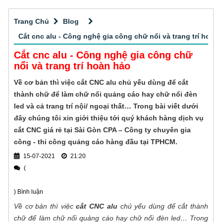
Thi công các loại biển quảng cáo tấm lớn
nghiệm gia công cắt CNC chuyên nghiệp,
chính xác với vật liệu vô cùng đa dạng cho
Trang Chủ
Blog
Quảng cáo ngoài trời hiện đang là một hình
khách hàng tại TPHCM.
thức quảng cáo phổ biến tại Việt Nam cũng
Cắt cnc alu - Công nghệ gia công chữ nổi và trang trí hoàn
như trên toàn thế giới và mang đến hiệu quả
Cắt cnc alu - Công nghệ gia công chữ
Thi công bảng hiệu alu phổ biến
tuyệt vời cho thương hiệu. Việc lựa chọn đơn
nổi và trang trí hoàn hảo
vị thi công quảng cáo ngoài trời chuyên
Nếu bạn cũng muốn tìm hiểu thêm về dịch
Về cơ bản thì việc cắt CNC alu chủ yếu dùng để cắt
nghiệp, uy tín, giá tốt
vụ thi công bảng hiệu alu thì đừng bỏ qua bài
thành chữ để làm chữ nổi quảng cáo hay chữ nổi đèn
viết này nhé!
led và cả trang trí nội/ ngoại thất… Trong bài viết dưới
Đơn vị thầu thiết kế thi công bảng hiệu
đây chúng tôi xin giới thiệu tới quý khách hàng dịch vụ
cắt CNC giá rẻ tại Sài Gòn CPA – Công ty chuyên gia
Công ty Quảng cáo Sài Gòn CPA
công - thi công quảng cáo hàng đầu tại TPHCM.
chuyên thiết kế thi công bảng hiệu quảng
15-07-2021
cáo cho mọi khách hàng trên toàn quốc. Sản
21:20
Thi công biển quảng cáo alu tại sao
(
xuất mẫu mã bảng hiệu đa dạng: Bảng hiệu
được ưa chuộng
in bạt, bảng hiệu đèn led, bảng hiệu chữ nổi,
thiết kế, sản xuất và thi công biển quảng cáo
) Bình luận
bảng hiệu in UV
alu được ưa chuộng cho cửa hàng, shop thời
Về cơ bản thì việc
cắt CNC alu
chủ yếu dùng để cắt thành
trang, công ty, ngân hàng, nhà mẫu dự án
chữ để làm chữ nổi quảng cáo hay chữ nổi đèn led… Trong
Gia công CNC gỗ tphcm chi tiết - chính