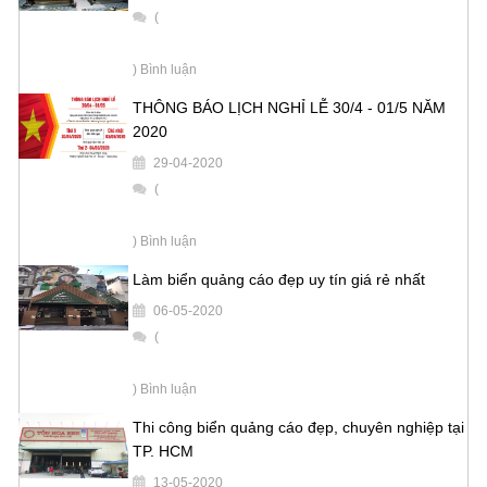
(
) Bình luận
THÔNG BÁO LỊCH NGHỈ LỄ 30/4 - 01/5 NĂM
2020
29-04-2020
(
) Bình luận
Làm biển quảng cáo đẹp uy tín giá rẻ nhất
06-05-2020
(
) Bình luận
Thi công biển quảng cáo đẹp, chuyên nghiệp tại
TP. HCM
13-05-2020