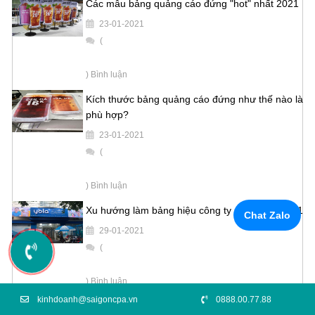
Các mẫu bảng quảng cáo đứng "hot" nhất 2021
23-01-2021
(
) Bình luận
Kích thước bảng quảng cáo đứng như thế nào là
phù hợp?
23-01-2021
(
) Bình luận
Xu hướng làm bảng hiệu công ty mica năm 2021
Chat Zalo
29-01-2021
(
) Bình luận
kinhdoanh@saigoncpa.vn
0888.00.77.88
Công ty in quảng cáo uy tín giá tốt tại TPHCM