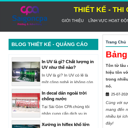
THIẾT KẾ - TH
GIỚI THIỆU
LĨNH VỰC HOẠT ĐỘ
Trang Chủ
BLOG THIẾT KẾ - QUẢNG CÁO
Bảng 
In decal dán ngoài trời
Tôn từ lâu 
chống nước
hiệu tôn v
Tại Sài Gòn CPA chúng tôi
trong nhiề
nhận cung cấp dịch vụ in
nó.
decal dán ngoài trời để
Xưởng in hiflex khổ lớn
25-07-202
quảng cáo, trang trí,...
Thủ Đức
Cùng với sự
Sài Gòn CPA là địa chỉ in
mang đến nh
hiflex quảng cáo với dịch vụ
nhiều lợi íc
đa dạng - uy tín tại TPHCM.
đây!
Báo giá in uv cuộn trên
Công ty chúng tôi chuyên in