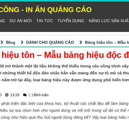
I CÔNG - IN ẤN QUẢNG CÁO
NG
DỰ ÁN MỚI
TIN TỨC
TUYỂN DỤNG
NĂNG LỰC SẢN XUẤ
Blog
DÀNH CHO QUẢNG CÁO
Bảng hiệu tôn – Mẫu b
hiệu tôn – Mẫu bảng hiệu độc đ
đã trở thành một lật liệu không thể thiếu trong các công trình x
ới những thiết kế độc đáo chắc hẳn vẫn mang đến sự tò mò và thu
u năm trở lại đây, loại bảng hiệu này được ứng dụng phổ biến hơ
0
13:19
(
) Bình luận
 phát triển đặc biệt của khoa học, kỹ thuật các chất liệu để làm bả
iều sự lựa chọn hơn cho người dùng và nổi trội trong số đó có thể
h cũng như hiệu quả thu hút người dùng đáng kể? Vậy loại bảng hiệu nà