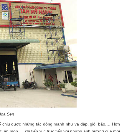
 Hoa Sen
thể chịu được những tác động mạnh như va đập, gió, bão,… Hơn
ét, ăn mòn,… khi tiếp xúc trực tiếp với những ảnh hưởng của môi