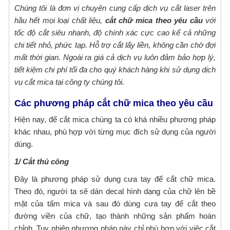
bất động sản, khu biệt thự,...Sài Gòn CPA với
xác - chất lượng cao
Chúng tôi là đơn vị chuyên cung cấp dịch vụ cắt laser trên
đội ngũ kỹ thuật viên và thợ quảng cáo lành
hầu hết mọi loại chất liệu,
cắt chữ mica theo yêu cầu
với
Sài Gòn CPA chuyên cung cấp dịch vụ gia
nghề với hơn 10 năm kinh nghiệm
tốc độ cắt siêu nhanh, độ chính xác cực cao kể cả những
công cnc gỗ tphcm. Bằng kinh nghiệm cũng
chi tiết nhỏ, phức tạp. Hỗ trợ cắt lấy liền, không cần chờ đợi
như những ưu thế vượt trội về con người và
Gia công cắt gỗ theo yêu cầu với công
mất thời gian. Ngoài ra giá cả dịch vụ luôn đảm bảo hợp lý,
máy móc hiện đại. Chúng tôi tự hào là địa chỉ
nghệ tự động hóa
tiết kiệm chi phí tối đa cho quý khách hàng khi sử dụng dịch
cắt CNC gỗ theo yêu cầu của mọi khách
Nhằm mang đến sự tiện lợi hơn, cùng những
vụ cắt mica tại công ty chúng tôi.
hàng. Mang đến những sản phẩm đẹp, chất
sản phẩm chất lượng cao cho quý khách
lượng cùng độ chính xác hoàn hảo.
hàng. Công ty Quảng cáo Sài Gòn CPA triển
Các phương pháp cắt chữ mica theo yêu cầu
Cắt CNC gỗ công nghiệp chính xác - giá
khai cung cấp dịch vụ gia công cắt gỗ theo
Hiện nay, để cắt mica chúng ta có khá nhiều phương pháp
tốt nhất tại TPHCM
yêu cầu tự động hóa hiện đại với mức giá tốt
khác nhau, phù hợp với từng mục đích sử dụng của người
Cắt CNC gỗ công nghiệp ở đâu chuyên
nhất thị trường hiện nay. Chi tiết dịch vụ mời
dùng.
nghiệp, chính xác, mẫu mã đẹp mắt với giá
bạn cùng tham khảo những thông tin sau
thành tốt? Quý khách hàng có yêu cầu cắt
1/ Cắt thủ công
đây nhé!
Địa chỉ nhận cắt chữ mica giá rẻ - lấy liền
gỗ hãy liên hệ ngay với Quảng cáo Sài Gòn
tại TPHCM
Đây là phương pháp sử dụng cưa tay để cắt chữ mica.
CPA. Chúng tôi là đơn vị có hơn 10 năm kinh
Khách hàng có yêu cầu cắt chữ mica theo
Theo đó, người ta sẽ dán decal hình dạng của chữ lên bề
nghiệm gia công cắt CNC gỗ, alu, formex,
yêu cầu với chất lượng tốt, giá rẻ liên hệ
mặt của tấm mica và sau đó dùng cưa tay để cắt theo
pima,... chuyên nghiệp ,chất lượng với mức
ngay với Quảng cáo Sài Gòn CPA. Chúng tôi
đường viền của chữ, tạo thành những sản phẩm hoàn
giá cạnh tranh hợp lý cho mọi khách hàng tại
Đơn vị cắt mica theo yêu cầu Bình Thạnh
là xưởng gia công CNC chuyên nhận cắt chữ
chỉnh. Tuy nhiên phương pháp này chỉ phù hợp với việc cắt