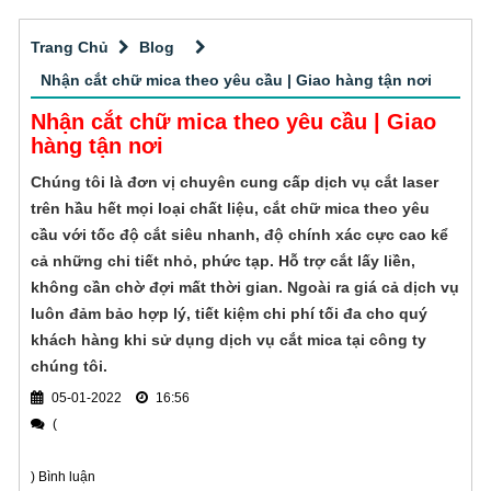
Thi công các loại biển quảng cáo tấm lớn
nghiệm gia công cắt CNC chuyên nghiệp,
chính xác với vật liệu vô cùng đa dạng cho
Trang Chủ
Blog
Quảng cáo ngoài trời hiện đang là một hình
khách hàng tại TPHCM.
thức quảng cáo phổ biến tại Việt Nam cũng
Nhận cắt chữ mica theo yêu cầu | Giao hàng tận nơi
như trên toàn thế giới và mang đến hiệu quả
Nhận cắt chữ mica theo yêu cầu | Giao
Thi công bảng hiệu alu phổ biến
tuyệt vời cho thương hiệu. Việc lựa chọn đơn
hàng tận nơi
vị thi công quảng cáo ngoài trời chuyên
Nếu bạn cũng muốn tìm hiểu thêm về dịch
Chúng tôi là đơn vị chuyên cung cấp dịch vụ cắt laser
nghiệp, uy tín, giá tốt
vụ thi công bảng hiệu alu thì đừng bỏ qua bài
trên hầu hết mọi loại chất liệu, cắt chữ mica theo yêu
viết này nhé!
cầu với tốc độ cắt siêu nhanh, độ chính xác cực cao kể
Đơn vị thầu thiết kế thi công bảng hiệu
cả những chi tiết nhỏ, phức tạp. Hỗ trợ cắt lấy liền,
không cần chờ đợi mất thời gian. Ngoài ra giá cả dịch vụ
Công ty Quảng cáo Sài Gòn CPA
luôn đảm bảo hợp lý, tiết kiệm chi phí tối đa cho quý
chuyên thiết kế thi công bảng hiệu quảng
khách hàng khi sử dụng dịch vụ cắt mica tại công ty
cáo cho mọi khách hàng trên toàn quốc. Sản
Thi công biển quảng cáo alu tại sao
chúng tôi.
xuất mẫu mã bảng hiệu đa dạng: Bảng hiệu
được ưa chuộng
05-01-2022
in bạt, bảng hiệu đèn led, bảng hiệu chữ nổi,
16:56
thiết kế, sản xuất và thi công biển quảng cáo
(
bảng hiệu in UV
alu được ưa chuộng cho cửa hàng, shop thời
trang, công ty, ngân hàng, nhà mẫu dự án
) Bình luận
Gia công CNC gỗ tphcm chi tiết - chính