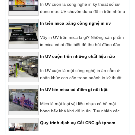
In trên mica bằng công nghệ in uv
Backlit Film,
Vậy in UV trên mica là gì? Những sản phẩm
in mica có gì đặc biệt để thu hút đông đảo
người dùng?
In UV cuộn trên những chất liệu nào
In UV cuộn là một công nghệ in ấn nằm ở
phân khúc cao cấp trong ngành in kỹ thuật
số hiện nay. Với cơ chế in phun trực tiếp và
In UV lên mica có điểm gì nổi bật
sấy khô mực ngay lập tức bằng đèn UV.
Những sản phẩm của công nghệ in UV luôn
Mica là một loại vật liệu nhựa có bề mặt
được đánh giá rất cao về chất lượng, tính
bóng bẩy khá khó để in ấn. Tuy nhiên các
thẩm mỹ cũng như độ bền của sản phẩm.
sản phẩm in mica bằng công nghệ in UV
Quy trình dịch vụ Cắt CNC gỗ tphcm
phẳng hiện đại lại đạt chất lượng tốt, bản in
sắc nét, chuẩn màu và lâu phai. Vậy in UV
Quý khách hàng đang tìm kiếm đơn vị
lên mica là gì?
nhận cắt CNC gỗ tphcm uy tín - giá tốt? Sài
Gòn CPA là đơn vị có hơn 10 năm kinh