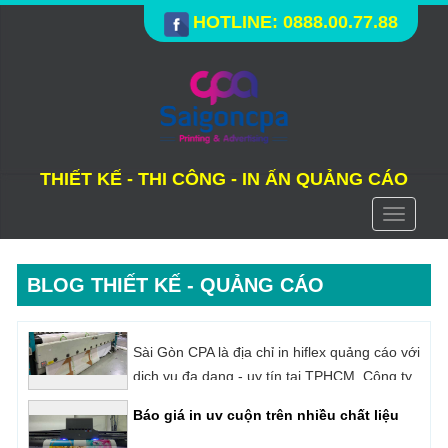
HOTLINE: 0888.00.77.88
THIẾT KẾ - THI CÔNG - IN ẤN QUẢNG CÁO
Toggle
navigati
BLOG THIẾT KẾ - QUẢNG CÁO
Báo giá in uv cuộn trên nhiều chất liệu
In UV cuộn là công nghệ in kỹ thuật số sử
dụng mực UV chuyên dụng để in trên những
loại vật liệu có dạng cuộn như: Decal, Hiflex,