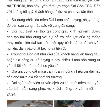
Nếu đang cần sử dụng
dịch vụ cắt chữ mica theo yêu cầu
tại TPHCM
, bạn hãy yên tâm lựa chọn Sài Gòn CPA. Đến
với chúng tôi quý khách hàng sẽ được phục vụ tận tình:
Sử dụng chất liệu mica Đài Loan chất lượng, nhạy sáng,
độ bền cao cùng màu sắc vô cùng đa dạng.
Đội ngũ thiết kế, thợ gia công giàu kinh nghiệm, được
đào tạo bài bản cùng với sự hỗ trợ đắc lực của hệ thống
máy móc hiện đại tạo nên một quy trình sản xuất chuyên
nghiệp, đảm bảo chất lượng và tiến độ.
Chúng tôi luôn đặt nhu cầu của khách hàng lên hàng đầu,
nhận gia công dù số lượng ít hay nhiều. Luôn sẵn sàng tư
vấn, thiết kế mẫu mã theo yêu cầu.
Giá gia công cắt mica cạnh tranh, cùng nhiều ưu đãi hấp
dẫn cho mức giá tốt nhất thị trường.
Đội ngũ nhân viên tư vấn dịch vụ cắt chữ mica theo yêu
cầu luôn sẵn sàng phục vụ khách hàng, tư vấn nhiệt tình
24/24.