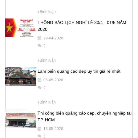
) Bình luận
THÔNG BÁO LỊCH NGHỈ LỄ 30/4 - 01/5 NĂM
2020
29-04-2020
(
) Bình luận
Làm biển quảng cáo đẹp uy tín giá rẻ nhất
06-05-2020
(
) Bình luận
Thi công biển quảng cáo đẹp, chuyên nghiệp tại
TP. HCM
13-05-2020
(