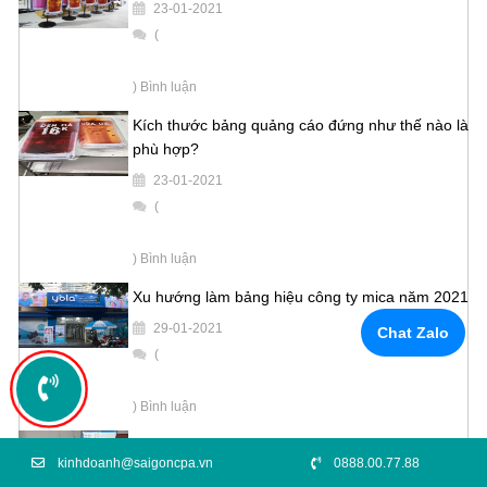
23-01-2021
(
) Bình luận
Kích thước bảng quảng cáo đứng như thế nào là
phù hợp?
23-01-2021
(
) Bình luận
Xu hướng làm bảng hiệu công ty mica năm 2021
29-01-2021
Chat Zalo
(
) Bình luận
Công ty in quảng cáo uy tín giá tốt tại TPHCM
kinhdoanh@saigoncpa.vn
0888.00.77.88
06-02-2021