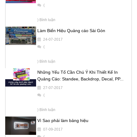
(
) Bình luận
Làm Biển Hiệu Quảng cáo Sài Gòn
24-07-2017
(
) Bình luận
Những Yếu Tố Cần Chú Ý Khi Thiết Kế In
Quảng Cáo: Standee, Backdrop, Decal, PP...
27-07-2017
(
) Bình luận
Vì Sao phải làm bảng hiệu
07-09-2017
(