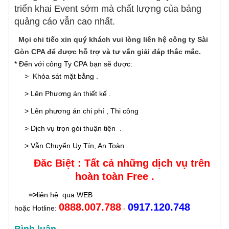
triển khai Event sớm mà chất lượng của bảng
quảng cáo vẫn cao nhất.
Mọi chi tiếc xin quý khách vui lòng liên hệ công ty Sài
Gòn CPA để được hỗ trợ và tư vấn giải đáp thắc mắc.
* Đến với công Ty CPA bạn sẽ được:
> Khỏa sát mặt bằng .
> Lên Phương án thiết kế .
> Lên phương án chi phí , Thi công
> Dịch vụ trọn gói thuận tiện .
> Vẫn Chuyển Uy Tín, An Toàn .
Đăc Biệt : Tất cả những dịch vụ trên
hoàn toàn Free .
=>
liên hệ qua WEB
0888.007.788
0917.120.748
hoặc Hotline:
-
Bình luận