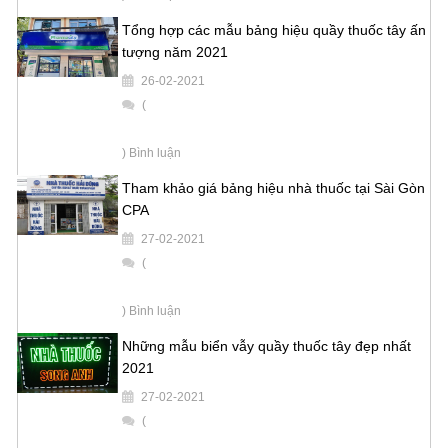
Tổng hợp các mẫu bảng hiệu quầy thuốc tây ấn
tượng năm 2021
26-02-2021
(
) Bình luận
Tham khảo giá bảng hiệu nhà thuốc tại Sài Gòn
CPA
27-02-2021
(
) Bình luận
Những mẫu biển vẫy quầy thuốc tây đẹp nhất
2021
27-02-2021
(