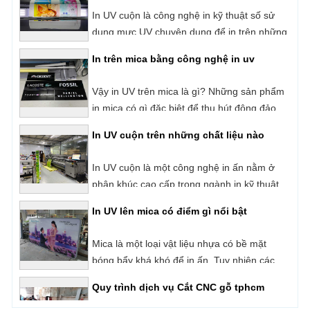
In trên mica bằng công nghệ in uv
Backlit Film,
Vậy in UV trên mica là gì? Những sản phẩm
in mica có gì đặc biệt để thu hút đông đảo
người dùng?
In UV cuộn trên những chất liệu nào
In UV cuộn là một công nghệ in ấn nằm ở
phân khúc cao cấp trong ngành in kỹ thuật
số hiện nay. Với cơ chế in phun trực tiếp và
In UV lên mica có điểm gì nổi bật
sấy khô mực ngay lập tức bằng đèn UV.
Những sản phẩm của công nghệ in UV luôn
Mica là một loại vật liệu nhựa có bề mặt
được đánh giá rất cao về chất lượng, tính
bóng bẩy khá khó để in ấn. Tuy nhiên các
thẩm mỹ cũng như độ bền của sản phẩm.
sản phẩm in mica bằng công nghệ in UV
Quy trình dịch vụ Cắt CNC gỗ tphcm
phẳng hiện đại lại đạt chất lượng tốt, bản in
sắc nét, chuẩn màu và lâu phai. Vậy in UV
Quý khách hàng đang tìm kiếm đơn vị
lên mica là gì?
nhận cắt CNC gỗ tphcm uy tín - giá tốt? Sài
Gòn CPA là đơn vị có hơn 10 năm kinh