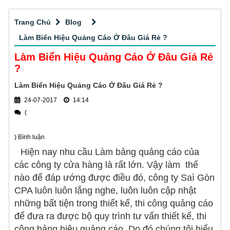
Thi công các loại biển quảng cáo tấm lớn
nghiệm gia công cắt CNC chuyên nghiệp,
chính xác với vật liệu vô cùng đa dạng cho
Trang Chủ
Blog
Quảng cáo ngoài trời hiện đang là một hình
khách hàng tại TPHCM.
thức quảng cáo phổ biến tại Việt Nam cũng
Làm Biển Hiệu Quảng Cáo Ở Đâu Giá Rẻ ?
như trên toàn thế giới và mang đến hiệu quả
Làm Biển Hiệu Quảng Cáo Ở Đâu Giá Rẻ
Thi công bảng hiệu alu phổ biến
tuyệt vời cho thương hiệu. Việc lựa chọn đơn
?
vị thi công quảng cáo ngoài trời chuyên
Nếu bạn cũng muốn tìm hiểu thêm về dịch
Làm Biển Hiệu Quảng Cáo Ở Đâu Giá Rẻ ?
nghiệp, uy tín, giá tốt
vụ thi công bảng hiệu alu thì đừng bỏ qua bài
24-07-2017
14:14
viết này nhé!
(
Đơn vị thầu thiết kế thi công bảng hiệu
) Bình luận
Công ty Quảng cáo Sài Gòn CPA
chuyên thiết kế thi công bảng hiệu quảng
Hiện nay nhu cầu Làm bảng quảng cáo của
cáo cho mọi khách hàng trên toàn quốc. Sản
các công ty cửa hàng là rất lớn. Vậy làm thế
Thi công biển quảng cáo alu tại sao
xuất mẫu mã bảng hiệu đa dạng: Bảng hiệu
nào để đáp ướng được điều đó, công ty Saì Gòn
được ưa chuộng
in bạt, bảng hiệu đèn led, bảng hiệu chữ nổi,
CPA luôn luôn lắng nghe, luôn luôn cập nhật
thiết kế, sản xuất và thi công biển quảng cáo
bảng hiệu in UV
những bất tiện trong thiết kế, thi công quảng cáo
alu được ưa chuộng cho cửa hàng, shop thời
để đưa ra được bộ quy trình tư vấn thiết kế, thi
trang, công ty, ngân hàng, nhà mẫu dự án
Gia công CNC gỗ tphcm chi tiết - chính
công bảng hiệu quảng cáo. Do đó chúng tôi hiểu