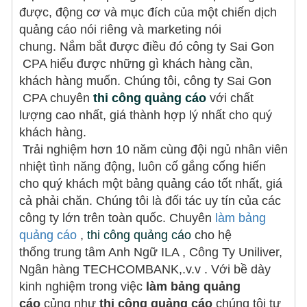
TPHCM. Liên hệ với chúng tôi ngay hôm nay
| Cắt laser mica dày đến 20mm
được, động cơ và mục đích của một chiến dịch
mica, inox, gỗ,... theo mọi yêu cầu của khách
để được tư vấn và nhận báo giá chi tiết nhất
Mica là một vật liệu có lẽ đã quá quen thuộc
quảng cáo nói riêng và marketing nói
hàng. Dịch vụ chuyên nghiệp, chu đáo, quy
nhé!
với mỗi chúng ta trong cuộc sống hàng ngày.
trình gia công nhanh chóng, đảm bảo sản
chung. Nắm bắt được điều đó công ty Sai Gon
Ngày nay, khi thời đại công nghệ phát triển
phẩm có độ chính xác cao cùng tính thẩm
CPA hiểu được những gì khách hàng cần,
So sánh phương pháp cắt mica bằng
với sự xuất hiện của các loại máy cắt mica tự
mỹ hoàn hảo.
laser và CNC - SAIGON CPA
khách hàng muốn. Chúng tôi, công ty Sai Gon
động thù những sản phẩm của mica lại càng
CPA chuyên
thi công quảng cáo
với chất
Từ lâu mica đã trở thành một vật liệu quen
trở nên đa dạng và được yêu thích sử dụng
thuộc, nhất là trong lĩnh vực gia công. Đặc
lượng cao nhất, giá thành hợp lý nhất cho quý
nhiều hơn. Đáp ứng cho yêu cầu trên, Sài
biệt với sự ra đời của phương pháp cắt mica
khách hàng.
Gòn CPA nhận cắt mica theo yêu cầu Bình
Bảng báo giá cắt chữ mica với công nghệ
bằng laser và CNC những sản phẩm mica
Trải nghiệm hơn 10 năm cùng đội ngủ nhân viên
Thạnh chuyên nghiệp với mức giá tốt nhất.
laser năm 2022
ngày càng trở nên đa dạng hơn, độc đáo
nhiệt tình năng động, luôn cố gắng cống hiến
Tại Sài Gòn CPA chúng tôi nhận gia công cắt
hơn đáp ứng cho yêu cầu sử dụng của người
cho quý khách một bảng quảng cáo tốt nhất, giá
chữ mica theo mọi yêu cầu của khách hàng.
dùng mà còn giúp tiết kiệm thời gian và chi
cả phải chăn. Chúng tôi là đối tác uy tín của các
Với việc trang bị máy cắt laser chuyên dụng,
phí.
Làm bảng hiệu quảng cáo giá rẻ thông
công ty lớn trên toàn quốc. Chuyên
làm bảng
công suất cao, cho phép cắt mica với mọi
dụng
quảng cáo
,
thi công quảng cáo
cho hệ
font chữ, mọi hình dáng. Đảm bảo nét cắt
Làm bảng hiệu quảng cáo được đặt ở nơi có
thống trung tâm Anh Ngữ ILA , Công Ty Uniliver,
đẹp, tinh xảo với độ chính xác cao cùng báo
thể tiếp cận từ xa, như đường phố, con
Ngân hàng TECHCOMBANK,.v.v . Với bề dày
giá cắt chữ mica cạnh tranh nhất.
đường lớn, khu vực công cộng, ga tàu hoặc
kinh nghiệm trong việc
làm bảng quảng
In UV là gì? Chất lượng in UV như thế
sân bay.
cáo
củng như
thi công quảng cáo
chúng tôi tự
nào?