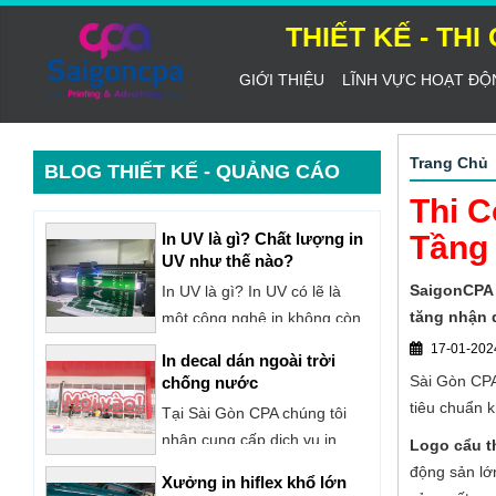
THIẾT KẾ - TH
GIỚI THIỆU
LĨNH VỰC HOẠT ĐỘ
Trang Chủ
BLOG THIẾT KẾ - QUẢNG CÁO
Thi C
In decal dán ngoài trời
Tầng
chống nước
SaigonCPA c
Tại Sài Gòn CPA chúng tôi
tăng nhận 
nhận cung cấp dịch vụ in
decal dán ngoài trời để
17-01-202
Xưởng in hiflex khổ lớn
quảng cáo, trang trí,...
Sài Gòn CPA
Thủ Đức
tiêu chuẩn k
Sài Gòn CPA là địa chỉ in
hiflex quảng cáo với dịch vụ
Logo cẩu t
đa dạng - uy tín tại TPHCM.
động sản lớ
Báo giá in uv cuộn trên
Công ty chúng tôi chuyên in