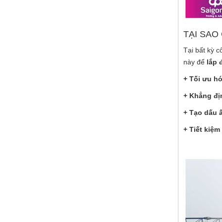
TẠI SAO
Tại bất kỳ c
này để
lắp 
+ Tối ưu h
+ Khẳng địn
+ Tạo dấu 
+ Tiết kiệm 