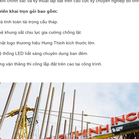
khí chính xác và kỹ thuật lắp đặt trên cao cực kỳ chuyên nghiệp do tính 
iển khai trọn gói bao gồm:
à tính toán tải trọng cẩu tháp.
ệ khung sắt chịu lực gia cường chống lật.
mặt logo thương hiệu Hưng Thịnh kích thước lớn.
hệ thống LED hắt sáng chuyên dụng ban đêm.
g vận thăng thi công lắp đặt trên cao tại công trình.