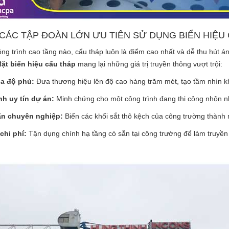
 CÁC TẬP ĐOÀN LỚN ƯU TIÊN SỬ DỤNG BIỂN HIỆU
ông trình cao tầng nào, cẩu tháp luôn là điểm cao nhất và dễ thu hút 
đặt biển hiệu cẩu tháp
mang lại những giá trị truyền thông vượt trội:
óa độ phủ:
Đưa thương hiệu lên độ cao hàng trăm mét, tạo tầm nhìn kh
h uy tín dự án:
Minh chứng cho một công trình đang thi công nhộn nh
ấn chuyên nghiệp:
Biến các khối sắt thô kệch của công trường thành 
chi phí:
Tận dụng chính hạ tầng có sẵn tại công trường để làm truyền th