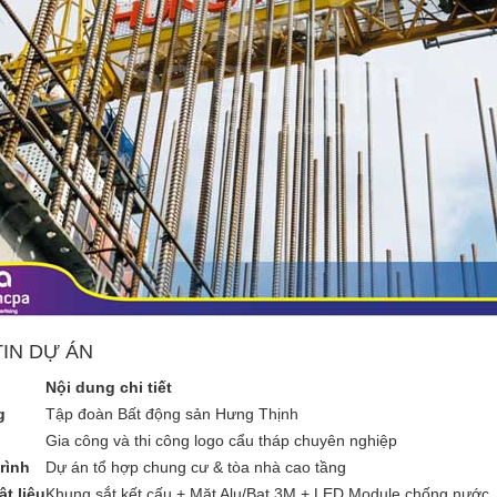
IN DỰ ÁN
Nội dung chi tiết
g
Tập đoàn Bất động sản Hưng Thịnh
Gia công và thi công logo cẩu tháp chuyên nghiệp
rình
Dự án tổ hợp chung cư & tòa nhà cao tầng
t liệu
Khung sắt kết cấu + Mặt Alu/Bạt 3M + LED Module chống nước