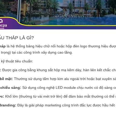
U THÁP LÀ GÌ?
háp
là hệ thống bảng hiệu chữ nổi hoặc hộp đèn logo thương hiệu được đ
 trọng) tại các công trình xây dựng cao tầng.
kỹ thuật tiêu chuẩn:
:
Được gia công bằng khung sắt hộp mạ kẽm dày, hàn liên kết chắc ch
 bề mặt:
Thường sử dụng tấm hợp kim alu ngoài trời hoặc bạt xuyên sá
 chiếu sáng:
Sử dụng công nghệ LED module chịu nước có độ sáng c
ớc:
Khổ lớn (thường từ vài mét trở lên) để đảm bảo mắt thường có thể n
randing:
Đây là giải pháp marketing công trình đắc lực được hầu hết 