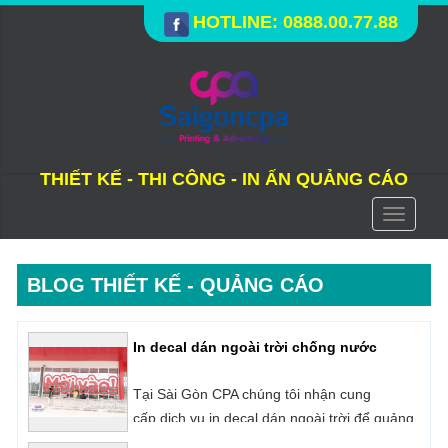
HOTLINE: 0888.00.77.88
THIẾT KẾ - THI CÔNG - IN ẤN QUẢNG CÁO
Toggle
navigati
In decal dán ngoài trời chống nước
BLOG THIẾT KẾ - QUẢNG CÁO
Tại Sài Gòn CPA chúng tôi nhận cung
cấp dịch vụ in decal dán ngoài trời để quảng
cáo, trang trí,...
Xưởng in hiflex khổ lớn Thủ Đức
Sài Gòn CPA là địa chỉ in hiflex quảng cáo với