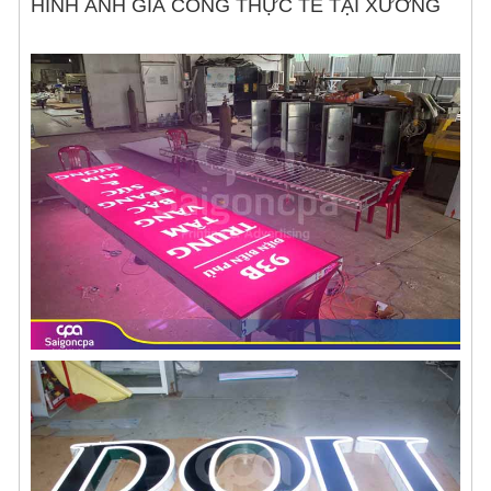
HÌNH ẢNH GIA CÔNG THỰC TẾ TẠI XƯỞNG