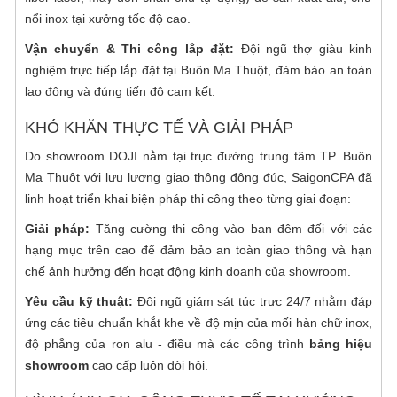
nổi inox tại xưởng tốc độ cao.
Vận chuyển & Thi công lắp đặt:
Đội ngũ thợ giàu kinh
nghiệm trực tiếp lắp đặt tại Buôn Ma Thuột, đảm bảo an toàn
lao động và đúng tiến độ cam kết.
KHÓ KHĂN THỰC TẾ VÀ GIẢI PHÁP
Do showroom DOJI nằm tại trục đường trung tâm TP. Buôn
Ma Thuột với lưu lượng giao thông đông đúc, SaigonCPA đã
linh hoạt triển khai biện pháp thi công theo từng giai đoạn:
Giải pháp:
Tăng cường thi công vào ban đêm đối với các
hạng mục trên cao để đảm bảo an toàn giao thông và hạn
chế ảnh hưởng đến hoạt động kinh doanh của showroom.
Yêu cầu kỹ thuật:
Đội ngũ giám sát túc trực 24/7 nhằm đáp
ứng các tiêu chuẩn khắt khe về độ mịn của mối hàn chữ inox,
độ phẳng của ron alu - điều mà các công trình
bảng hiệu
showroom
cao cấp luôn đòi hỏi.