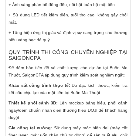
+ Ánh sáng phân bổ đồng đều, nổi bật toàn bộ mặt tiền.
+ Sử dụng LED tiết kiệm điện, tuổi thọ cao, không gây chói
mắt.
+ Tăng hiệu ứng thị giác và định vị sự sang trọng cho thương
hiệu vàng bạc đá quý.
QUY TRÌNH THI CÔNG CHUYÊN NGHIỆP TẠI
SAIGONCPA
Để đảm bảo tiến độ và chất lượng cho dự án tại Buôn Ma
Thuột, SaigonCPA áp dụng quy trình kiểm soát nghiêm ngặt:
Khảo sát công trình thực tế:
Đo đạc kích thước, kiểm tra
kết cấu chịu lực của mặt tiền tại Buôn Ma Thuột.
Thiết kế phối cảnh 3D:
Lên mockup bảng hiệu, phối cảnh
ngày/đêm chuẩn nhận diện thương hiệu DOJI để khách hàng
duyệt.
Gia công tại xưởng:
Sử dụng máy móc hiện đại (máy cắt
fiber laser, máy uốn chân chữ tự động) để sản xuất alu, chữ