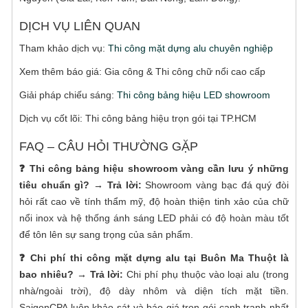
DỊCH VỤ LIÊN QUAN
Tham khảo dịch vụ:
Thi công mặt dựng alu chuyên nghiệp
Xem thêm báo giá: Gia công & Thi công chữ nổi cao cấp
Giải pháp chiếu sáng:
Thi công bảng hiệu LED showroom
Dịch vụ cốt lõi: Thi công bảng hiệu trọn gói tại TP.HCM
FAQ – CÂU HỎI THƯỜNG GẶP
❓ Thi công bảng hiệu showroom vàng cần lưu ý những
tiêu chuẩn gì?
→ Trả lời:
Showroom vàng bạc đá quý đòi
hỏi rất cao về tính thẩm mỹ, độ hoàn thiện tinh xảo của chữ
nổi inox và hệ thống ánh sáng LED phải có độ hoàn màu tốt
để tôn lên sự sang trọng của sản phẩm.
❓ Chi phí thi công mặt dựng alu tại Buôn Ma Thuột là
bao nhiêu?
→ Trả lời:
Chi phí phụ thuộc vào loại alu (trong
nhà/ngoài trời), độ dày nhôm và diện tích mặt tiền.
SaigonCPA luôn khảo sát và báo giá trọn gói cạnh tranh nhất