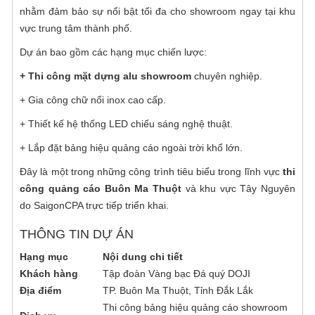
nhằm đảm bảo sự nổi bật tối đa cho showroom ngay tại khu
cáo cho mọi khách hàng trên toàn quốc. Sản
Thi công biển quảng cáo alu tại sao
vực trung tâm thành phố.
xuất mẫu mã bảng hiệu đa dạng: Bảng hiệu
được ưa chuộng
in bạt, bảng hiệu đèn led, bảng hiệu chữ nổi,
Dự án bao gồm các hạng mục chiến lược:
thiết kế, sản xuất và thi công biển quảng cáo
bảng hiệu in UV
alu được ưa chuộng cho cửa hàng, shop thời
+ Thi công mặt dựng alu showroom
chuyên nghiệp.
trang, công ty, ngân hàng, nhà mẫu dự án
Gia công CNC gỗ tphcm chi tiết - chính
+ Gia công chữ nổi inox cao cấp.
bất động sản, khu biệt thự,...Sài Gòn CPA với
xác - chất lượng cao
đội ngũ kỹ thuật viên và thợ quảng cáo lành
+ Thiết kế hệ thống LED chiếu sáng nghệ thuật.
Sài Gòn CPA chuyên cung cấp dịch vụ gia
nghề với hơn 10 năm kinh nghiệm
+ Lắp đặt bảng hiệu quảng cáo ngoài trời khổ lớn.
công cnc gỗ tphcm. Bằng kinh nghiệm cũng
như những ưu thế vượt trội về con người và
Đây là một trong những công trình tiêu biểu trong lĩnh vực
thi
Gia công cắt gỗ theo yêu cầu với công
máy móc hiện đại. Chúng tôi tự hào là địa chỉ
công quảng cáo Buôn Ma Thuột
và khu vực Tây Nguyên
nghệ tự động hóa
cắt CNC gỗ theo yêu cầu của mọi khách
do SaigonCPA trực tiếp triển khai.
Nhằm mang đến sự tiện lợi hơn, cùng những
hàng. Mang đến những sản phẩm đẹp, chất
sản phẩm chất lượng cao cho quý khách
THÔNG TIN DỰ ÁN
lượng cùng độ chính xác hoàn hảo.
hàng. Công ty Quảng cáo Sài Gòn CPA triển
Cắt CNC gỗ công nghiệp chính xác - giá
Hạng mục
Nội dung chi tiết
khai cung cấp dịch vụ gia công cắt gỗ theo
tốt nhất tại TPHCM
Khách hàng
Tập đoàn Vàng bạc Đá quý DOJI
yêu cầu tự động hóa hiện đại với mức giá tốt
Cắt CNC gỗ công nghiệp ở đâu chuyên
Địa điểm
TP. Buôn Ma Thuột, Tỉnh Đắk Lắk
nhất thị trường hiện nay. Chi tiết dịch vụ mời
nghiệp, chính xác, mẫu mã đẹp mắt với giá
Thi công bảng hiệu quảng cáo showroom
bạn cùng tham khảo những thông tin sau