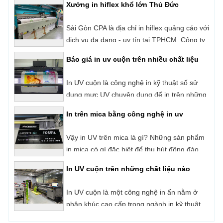
dịch vụ đa dạng - uy tín tại TPHCM. Công ty
chúng tôi chuyên in hiflex với vật liệu đa
Báo giá in uv cuộn trên nhiều chất liệu
dạng từ bình dân cho đến cao cấp đáp ứng
cho nhu cầu sử dụng khác nhau của người
In UV cuộn là công nghệ in kỹ thuật số sử
dùng như: In băng rôn, banner, bảng hiệu,
dụng mực UV chuyên dụng để in trên những
biển quảng cáo, hộp đèn,...
loại vật liệu có dạng cuộn như: Decal, Hiflex,
In trên mica bằng công nghệ in uv
Backlit Film,
Vậy in UV trên mica là gì? Những sản phẩm
in mica có gì đặc biệt để thu hút đông đảo
người dùng?
In UV cuộn trên những chất liệu nào
In UV cuộn là một công nghệ in ấn nằm ở
phân khúc cao cấp trong ngành in kỹ thuật
số hiện nay. Với cơ chế in phun trực tiếp và
In UV lên mica có điểm gì nổi bật
sấy khô mực ngay lập tức bằng đèn UV.
Những sản phẩm của công nghệ in UV luôn
Mica là một loại vật liệu nhựa có bề mặt
được đánh giá rất cao về chất lượng, tính