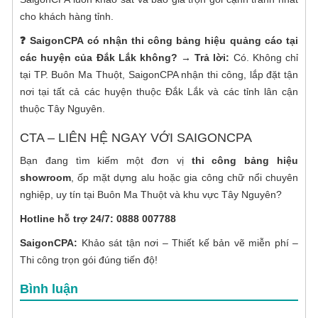
cho khách hàng tỉnh.
❓ SaigonCPA có nhận thi công bảng hiệu quảng cáo tại
các huyện của Đắk Lắk không?
→ Trả lời:
Có. Không chỉ
tại TP. Buôn Ma Thuột, SaigonCPA nhận thi công, lắp đặt tận
nơi tại tất cả các huyện thuộc Đắk Lắk và các tỉnh lân cận
thuộc Tây Nguyên.
CTA – LIÊN HỆ NGAY VỚI SAIGONCPA
Bạn đang tìm kiếm một đơn vị
thi công bảng hiệu
showroom
, ốp mặt dựng alu hoặc gia công chữ nổi chuyên
nghiệp, uy tín tại Buôn Ma Thuột và khu vực Tây Nguyên?
Hotline hỗ trợ 24/7:
0888 007788
SaigonCPA:
Khảo sát tận nơi – Thiết kế bản vẽ miễn phí –
Thi công trọn gói đúng tiến độ!
Bình luận