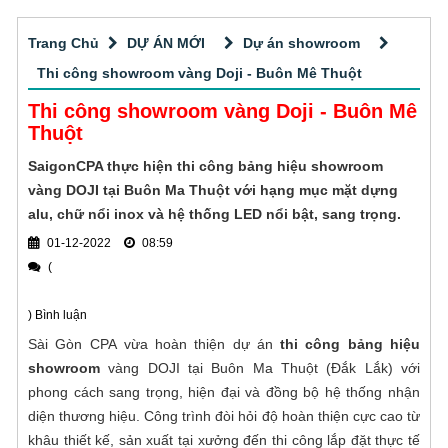
bóng bẩy khá khó để in ấn. Tuy nhiên các
thẩm mỹ cũng như độ bền của sản phẩm.
sản phẩm in mica bằng công nghệ in UV
Quy trình dịch vụ Cắt CNC gỗ tphcm
Trang Chủ
DỰ ÁN MỚI
Dự án showroom
phẳng hiện đại lại đạt chất lượng tốt, bản in
sắc nét, chuẩn màu và lâu phai. Vậy in UV
Thi công showroom vàng Doji - Buôn Mê Thuột
Quý khách hàng đang tìm kiếm đơn vị
lên mica là gì?
Thi công showroom vàng Doji - Buôn Mê
nhận cắt CNC gỗ tphcm uy tín - giá tốt? Sài
Thuột
Gòn CPA là đơn vị có hơn 10 năm kinh
Thi công các loại biển quảng cáo tấm lớn
nghiệm gia công cắt CNC chuyên nghiệp,
SaigonCPA thực hiện thi công bảng hiệu showroom
chính xác với vật liệu vô cùng đa dạng cho
vàng DOJI tại Buôn Ma Thuột với hạng mục mặt dựng
Quảng cáo ngoài trời hiện đang là một hình
khách hàng tại TPHCM.
alu, chữ nổi inox và hệ thống LED nổi bật, sang trọng.
thức quảng cáo phổ biến tại Việt Nam cũng
01-12-2022
08:59
như trên toàn thế giới và mang đến hiệu quả
Thi công bảng hiệu alu phổ biến
(
tuyệt vời cho thương hiệu. Việc lựa chọn đơn
vị thi công quảng cáo ngoài trời chuyên
Nếu bạn cũng muốn tìm hiểu thêm về dịch
) Bình luận
nghiệp, uy tín, giá tốt
vụ thi công bảng hiệu alu thì đừng bỏ qua bài
Sài Gòn CPA vừa hoàn thiện dự án
thi công bảng hiệu
viết này nhé!
showroom
vàng DOJI tại Buôn Ma Thuột (Đắk Lắk) với
Đơn vị thầu thiết kế thi công bảng hiệu
phong cách sang trọng, hiện đại và đồng bộ hệ thống nhận
diện thương hiệu. Công trình đòi hỏi độ hoàn thiện cực cao từ
Công ty Quảng cáo Sài Gòn CPA
khâu thiết kế, sản xuất tại xưởng đến thi công lắp đặt thực tế
chuyên thiết kế thi công bảng hiệu quảng