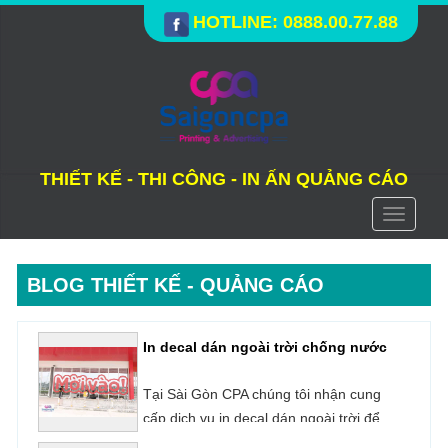
HOTLINE: 0888.00.77.88
THIẾT KẾ - THI CÔNG - IN ẤN QUẢNG CÁO
Toggle
navigati
BLOG THIẾT KẾ - QUẢNG CÁO
In decal dán ngoài trời chống nước
Tại Sài Gòn CPA chúng tôi nhận cung
cấp dịch vụ in decal dán ngoài trời để
quảng cáo, trang trí,...