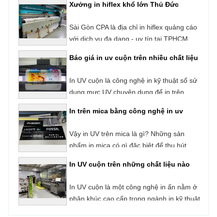
Xưởng in hiflex khổ lớn Thủ Đức
Sài Gòn CPA là địa chỉ in hiflex quảng cáo
với dịch vụ đa dạng - uy tín tại TPHCM.
Công ty chúng tôi chuyên in hiflex với vật
Báo giá in uv cuộn trên nhiều chất liệu
liệu đa dạng từ bình dân cho đến cao cấp
đáp ứng cho nhu cầu sử dụng khác nhau
In UV cuộn là công nghệ in kỹ thuật số sử
của người dùng như: In băng rôn, banner,
dụng mực UV chuyên dụng để in trên
bảng hiệu, biển quảng cáo, hộp đèn,...
những loại vật liệu có dạng cuộn như:
In trên mica bằng công nghệ in uv
Decal, Hiflex, Backlit Film,
Vậy in UV trên mica là gì? Những sản
phẩm in mica có gì đặc biệt để thu hút
đông đảo người dùng?
In UV cuộn trên những chất liệu nào
In UV cuộn là một công nghệ in ấn nằm ở
phân khúc cao cấp trong ngành in kỹ thuật
số hiện nay. Với cơ chế in phun trực tiếp và