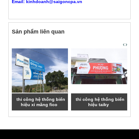
Email: kinhdoanh@saigoncpa.vn
Sản phẩm liên quan
iển
thi công hệ thống biển
thi công hệ thống biển
cổ
ung
hiệu xi măng fico
hiệu taiky