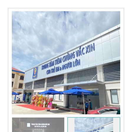
In UV lên mica có điểm gì nổi bật
sấy khô mực ngay lập tức bằng đèn UV.
Những sản phẩm của công nghệ in UV luôn
Mica là một loại vật liệu nhựa có bề mặt
được đánh giá rất cao về chất lượng, tính
bóng bẩy khá khó để in ấn. Tuy nhiên các
thẩm mỹ cũng như độ bền của sản phẩm.
sản phẩm in mica bằng công nghệ in UV
Quy trình dịch vụ Cắt CNC gỗ tphcm
phẳng hiện đại lại đạt chất lượng tốt, bản in
sắc nét, chuẩn màu và lâu phai. Vậy in UV
Quý khách hàng đang tìm kiếm đơn vị
lên mica là gì?
nhận cắt CNC gỗ tphcm uy tín - giá tốt? Sài
Gòn CPA là đơn vị có hơn 10 năm kinh
Thi công các loại biển quảng cáo tấm
nghiệm gia công cắt CNC chuyên nghiệp,
lớn
chính xác với vật liệu vô cùng đa dạng cho
Quảng cáo ngoài trời hiện đang là một hình
khách hàng tại TPHCM.
thức quảng cáo phổ biến tại Việt Nam cũng
như trên toàn thế giới và mang đến hiệu
Thi công bảng hiệu alu phổ biến
quả tuyệt vời cho thương hiệu. Việc lựa
chọn đơn vị thi công quảng cáo ngoài
Nếu bạn cũng muốn tìm hiểu thêm về dịch
trời chuyên nghiệp, uy tín, giá tốt
vụ thi công bảng hiệu alu thì đừng bỏ qua
bài viết này nhé!
Đơn vị thầu thiết kế thi công bảng hiệu