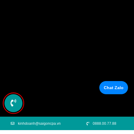
Chat Zalo
kinhdoanh@saigoncpa.vn
0888.00.77.88