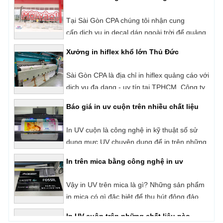
Xưởng in hiflex khổ lớn Thủ Đức
Sài Gòn CPA là địa chỉ in hiflex quảng cáo với
dịch vụ đa dạng - uy tín tại TPHCM. Công ty
chúng tôi chuyên in hiflex với vật liệu đa
Báo giá in uv cuộn trên nhiều chất liệu
dạng từ bình dân cho đến cao cấp đáp ứng
cho nhu cầu sử dụng khác nhau của người
In UV cuộn là công nghệ in kỹ thuật số sử
dùng như: In băng rôn, banner, bảng hiệu,
dụng mực UV chuyên dụng để in trên những
biển quảng cáo, hộp đèn,...
loại vật liệu có dạng cuộn như: Decal, Hiflex,
In trên mica bằng công nghệ in uv
Backlit Film,
Vậy in UV trên mica là gì? Những sản phẩm
in mica có gì đặc biệt để thu hút đông đảo
người dùng?
In UV cuộn trên những chất liệu nào
In UV cuộn là một công nghệ in ấn nằm ở
phân khúc cao cấp trong ngành in kỹ thuật
số hiện nay. Với cơ chế in phun trực tiếp và