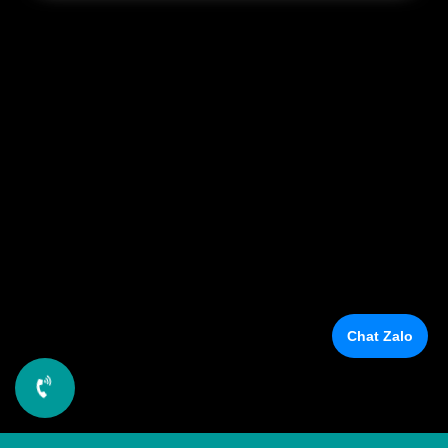
là lớn hay nhỏ. Bảng quảng cáo với chức năng đặc biệt là
giới thiệu đầy đủ sản phẩm, dịch vụ, địa điểm kinh doanh
gây sự chú ý với khách hàng.
Đọc tiếp
Chat Zalo