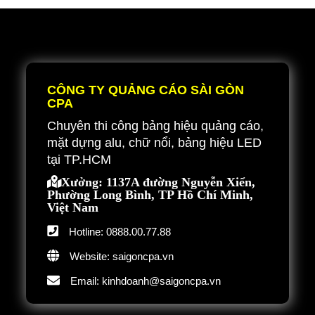
là vô cùng quan trọng.
trò rất quan trọng. Bởi thông qua chúng khách hàng sẽ
dễ dàng biết đến thương hiệu cũng như sản phẩm, dịch
Đọc tiếp
vụ mà doanh nghiệp đang kinh doanh.
Đọc tiếp
CÔNG TY QUẢNG CÁO SÀI GÒN
CPA
Chuyên thi công bảng hiệu quảng cáo,
mặt dựng alu, chữ nổi, bảng hiệu LED
Thiết kế, thi công bảng quảng cáo ngoài trời chuyên
tại TP.HCM
nghiệp
Xưởng: 1137A đường Nguyễn Xiển,
08-11-2019
10:07
Phường Long Bình, TP Hồ Chí Minh,
Việt Nam
(
Hotline: 0888.00.77.88
) Bình luận
Website: saigoncpa.vn
Thiết kế, thi công bảng quảng cáo ngoài trời chuyên nghiệp.
Sài Gòn CPA là công ty cung cấp dịch vụ uy tín, chất lượng
Email: kinhdoanh@saigoncpa.vn
nhất tại TP.HCM. Bảng quảng cáo được xem là hình thức
truyền thông không thể thiếu của mỗi đơn vị kinh doanh dù